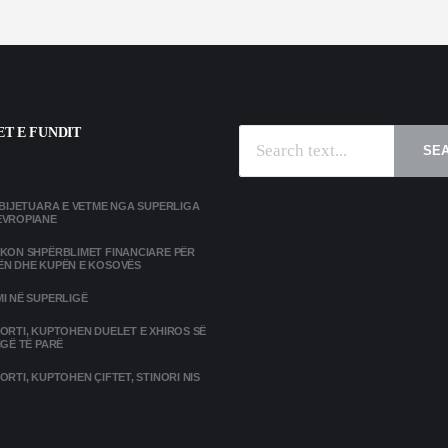
T E FUNDIT
SE
MBIJETUARA E VETME NGA SUPERLIGA
EVROPIANE
IKON SHPËRBLIMET FINANCIARE PËR
ËN DHE KUPËN E KOSOVËS
I NË SUPERLIGË
ORTI, KUPTOHEN DUELET E XHIROS SË
IGË TË PARË
ORTI, KUPTOHEN ÇIFTET, STINORI NIS