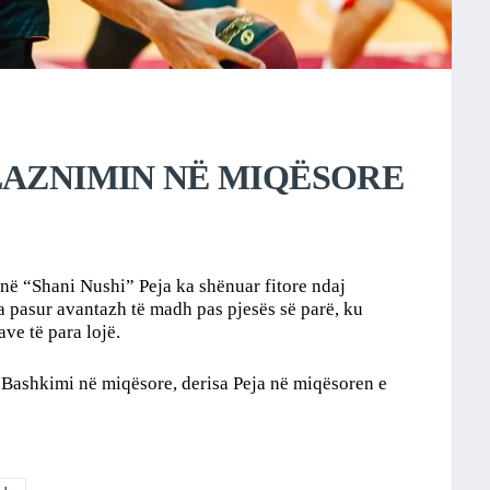
LAZNIMIN NË MIQËSORE
 në “Shani Nushi” Peja ka shënuar fitore ndaj
a pasur avantazh të madh pas pjesës së parë, ku
ve të para lojë.
 Bashkimi në miqësore, derisa Peja në miqësoren e