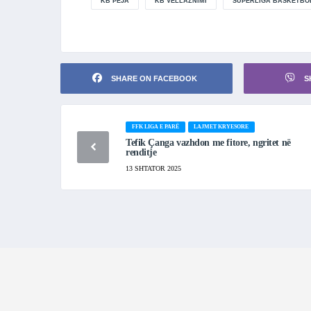
KB PEJA
KB VËLLAZNIMI
SUPERLIGA BASKETBO
SHARE ON FACEBOOK
S
FFK LIGA E PARË
LAJMET KRYESORE
Tefik Çanga vazhdon me fitore, ngritet në
renditje
13 SHTATOR 2025