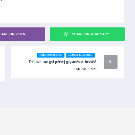
LL
HARE ON VIBER
SHARE ON WHATSAPP
NDËRKOMBËTARE
LAJMET KRYESORE
Dellova me gol përtej gjysmës së fushës!
13 SHTATOR 2025