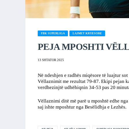
FBK SUPERLIGA
LAJMET KRYESORE
PEJA MPOSHTI VËL
13 SHTATOR 2025
Në ndeshjen e radhës miqësore të luajtur sot
Vëllaznimit me rezultat 79-87. Ekipi pejan k
verdhezinjtë udhëhiqnin 34-53 pas 20 minuta
Vëllaznimi ditë më parë u mposhtë edhe nga
saj ishte mposhtur nga Besëlidhja e Lezhës.