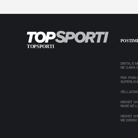
POSTIME
TOPSPORTI
DRITA, E 
NË GARA 
FBK PUBL
SUPERLIG
VËLLAZNIM
HIDHET SH
PARË NË L
HIDHET SH
ME DERBI!