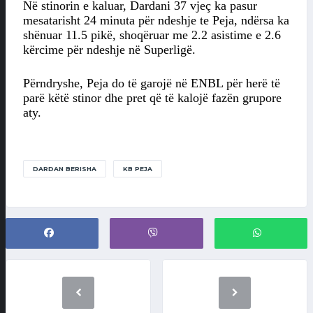
Në stinorin e kaluar, Dardani 37 vjeç ka pasur
mesatarisht 24 minuta për ndeshje te Peja, ndërsa ka
shënuar 11.5 pikë, shoqëruar me 2.2 asistime e 2.6
kërcime për ndeshje në Superligë.
Përndryshe, Peja do të garojë në ENBL për herë të
parë këtë stinor dhe pret që të kalojë fazën grupore
aty.
DARDAN BERISHA
KB PEJA