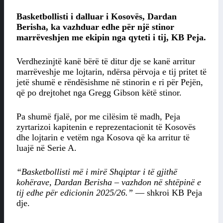
Basketbollisti i dalluar i Kosovës, Dardan
Berisha, ka vazhduar edhe për një stinor
marrëveshjen me ekipin nga qyteti i tij, KB Peja.
Verdhezinjtë kanë bërë të ditur dje se kanë arritur
marrëveshje me lojtarin, ndërsa përvoja e tij pritet të
jetë shumë e rëndësishme në stinorin e ri për Pejën,
që po drejtohet nga Gregg Gibson këtë stinor.
Pa shumë fjalë, por me cilësim të madh, Peja
zyrtarizoi kapitenin e reprezentacionit të Kosovës
dhe lojtarin e vetëm nga Kosova që ka arritur të
luajë në Serie A.
“Basketbollisti më i mirë Shqiptar i të gjithë
kohërave, Dardan Berisha – vazhdon në shtëpinë e
tij edhe për edicionin 2025/26.”
— shkroi KB Peja
dje.