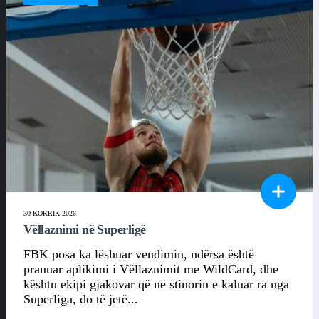
30 KORRIK 2026
Vëllaznimi në Superligë
FBK posa ka lëshuar vendimin, ndërsa është
pranuar aplikimi i Vëllaznimit me WildCard, dhe
kështu ekipi gjakovar që në stinorin e kaluar ra nga
Superliga, do të jetë...