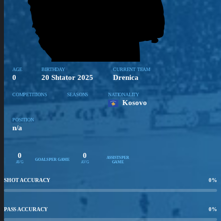
AGE
BIRTHDAY
CURRENT TEAM
0
20 Shtator 2025
Drenica
COMPETITIONS
SEASONS
NATIONALITY
Kosovo
POSITION
n/a
0
0
ASSISTS PER
GOALS PER GAME
AVG
AVG
GAME
SHOT ACCURACY
0
%
PASS ACCURACY
0
%