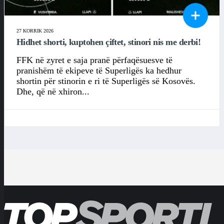
27 KORRIK 2026
Hidhet shorti, kuptohen çiftet, stinori nis me derbi!
FFK në zyret e saja pranë përfaqësuesve të
pranishëm të ekipeve të Superligës ka hedhur
shortin për stinorin e ri të Superligës së Kosovës.
Dhe, që në xhiron...