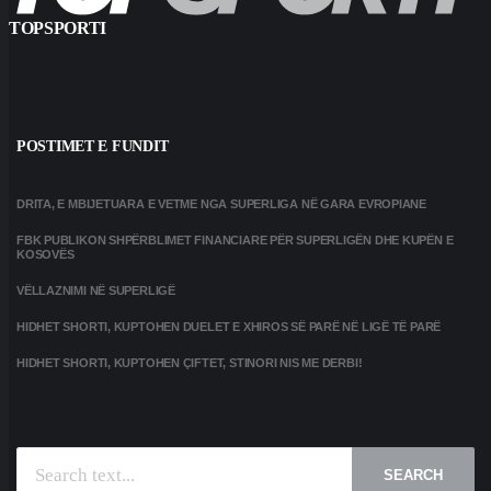
TOPSPORTI
POSTIMET E FUNDIT
DRITA, E MBIJETUARA E VETME NGA SUPERLIGA NË GARA EVROPIANE
FBK PUBLIKON SHPËRBLIMET FINANCIARE PËR SUPERLIGËN DHE KUPËN E
KOSOVËS
VËLLAZNIMI NË SUPERLIGË
HIDHET SHORTI, KUPTOHEN DUELET E XHIROS SË PARË NË LIGË TË PARË
HIDHET SHORTI, KUPTOHEN ÇIFTET, STINORI NIS ME DERBI!
SEARCH