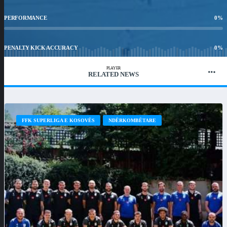
PERFORMANCE
0
%
PENALTY KICK ACCURACY
0
%
PLAYER
RELATED NEWS
WIN RATIO
0
%
FFK SUPERLIGA E KOSOVËS
NDËRKOMBËTARE