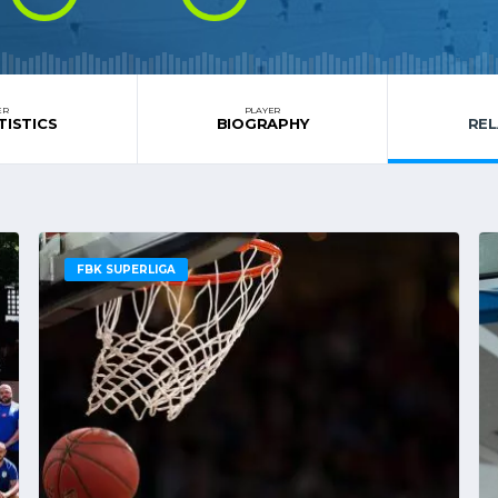
ER
PLAYER
TISTICS
BIOGRAPHY
RE
FBK SUPERLIGA