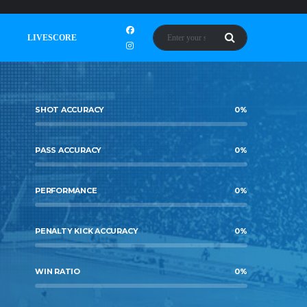
LIVESCORE
SHOT ACCURACY
0
%
PASS ACCURACY
0
%
PERFORMANCE
0
%
PENALTY KICK ACCURACY
0
%
WIN RATIO
0
%