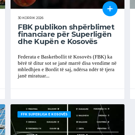
30 KORRIK 2026
FBK publikon shpërblimet
financiare për Superligën
dhe Kupën e Kosovës
Federata e Basketbollit të Kosovës (FBK) ka
bërë të ditur sot se janë marrë disa vendime në
mbledhjen e Bordit të saj, ndërsa ndër të tjera
janë miratuar...
FFK SUPERLIGA E KOSOVËS