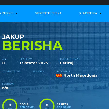
KETBOLL
SPORTE TË TJERA
STATISTIKA
JAKUP
BERISHA
AGE
BIRTHDAY
CURRENT TEAM
0
1 Shtator 2025
Ferizaj
COMPETITIONS
SEASONS
NATIONALITY
North Macedonia
POSITION
n/a
0
0
GOALS
ASSISTS
PER GAME
PER GAME
AVG
AVG