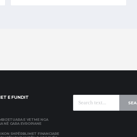
ET E FUNDIT
SEA
 MBIJETUARA E VETME NGA
A NË GARA EVROPIANE
IKON SHPËRBLIMET FINANCIARE