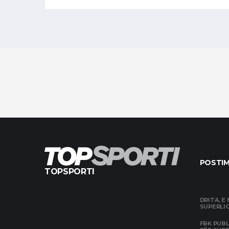
POSTIM
TOPSPORTI
DRITA, E
SUPERLIG
FBK PUBL