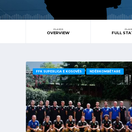
PLAYER
PLAY
OVERVIEW
FULL STA
FFK SUPERLIGA E KOSOVËS
NDËRKOMBËTARE