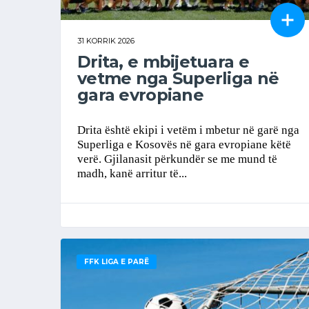
31 KORRIK 2026
Drita, e mbijetuara e
vetme nga Superliga në
gara evropiane
Drita është ekipi i vetëm i mbetur në garë nga
Superliga e Kosovës në gara evropiane këtë
verë. Gjilanasit përkundër se me mund të
madh, kanë arritur të...
FFK LIGA E PARË