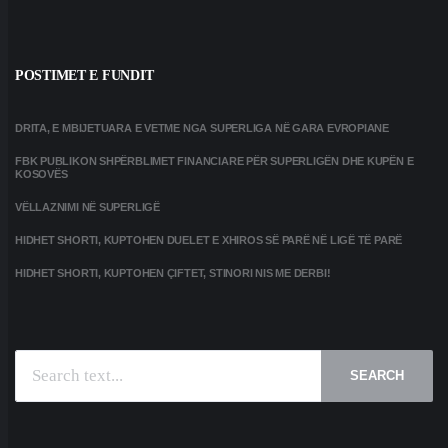
POSTIMET E FUNDIT
DRITA, E MBIJETUARA E VETME NGA SUPERLIGA NË GARA EVROPIANE
FBK PUBLIKON SHPËRBLIMET FINANCIARE PËR SUPERLIGËN DHE KUPËN E
KOSOVËS
VËLLAZNIMI NË SUPERLIGË
HIDHET SHORTI, KUPTOHEN DUELET E XHIROS SË PARË NË LIGË TË PARË
HIDHET SHORTI, KUPTOHEN ÇIFTET, STINORI NIS ME DERBI!
SEARCH