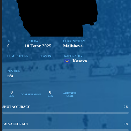
AGE
BIRTHDAY
CURRENT TEAM
0
18 Tetor 2025
Malisheva
COMPETITIONS
SEASONS
NATIONALITY
Kosovo
POSITION
n/a
0
0
ASSISTS PER
GOALS PER GAME
AVG
AVG
GAME
SHOT ACCURACY
0
%
PASS ACCURACY
0
%