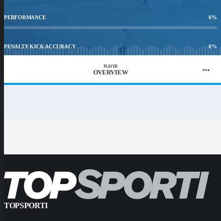
PERFORMANCE
0
%
PENALTY KICK ACCURACY
0
%
PLAYER
OVERVIEW
WIN RATIO
0
%
TOPSPORTI