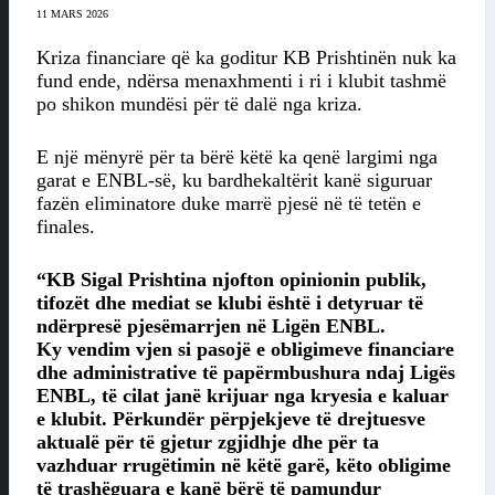
11 MARS 2026
Kriza financiare që ka goditur KB Prishtinën nuk ka
fund ende, ndërsa menaxhmenti i ri i klubit tashmë
po shikon mundësi për të dalë nga kriza.
E një mënyrë për ta bërë këtë ka qenë largimi nga
garat e ENBL-së, ku bardhekaltërit kanë siguruar
fazën eliminatore duke marrë pjesë në të tetën e
finales.
“KB Sigal Prishtina njofton opinionin publik,
tifozët dhe mediat se klubi është i detyruar të
ndërpresë pjesëmarrjen në Ligën ENBL.
Ky vendim vjen si pasojë e obligimeve financiare
dhe administrative të papërmbushura ndaj Ligës
ENBL, të cilat janë krijuar nga kryesia e kaluar
e klubit. Përkundër përpjekjeve të drejtuesve
aktualë për të gjetur zgjidhje dhe për ta
vazhduar rrugëtimin në këtë garë, këto obligime
të trashëguara e kanë bërë të pamundur