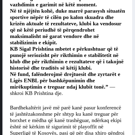
vazhdimin e garimit në këtë moment.
Në të njëjtën kohë, duke marrë parasysh situatën
sportive nëpër të cilën po kalon skuadra dhe
krizën aktuale të rezultateve, klubi ka vendosur
që në këtë periudhë të përqendrohet
maksimalisht në garat vendore dhe në
stabilizimin e ekipit.
KB Sigal Prishtina mbetet e përkushtuar që të
punojë seriozisht për rikthimin e stabilitetit në
klub dhe për rikthimin e rezultateve që i takojnë
historisë dhe traditës së këtij klubi.
Në fund, falënderojmë drejtuesit dhe zyrtarët e
Ligës ENBL për bashkëpunimin dhe
mirëkuptimin e treguar ndaj klubit tonë.”
—
shkroi KB Prishtina dje.
Bardhekaltërit javë më parë kanë pasur konferencë
të jashtëzakonshme për shtyp ku kanë treguar për
borxhet e mëdha që kanë trashëguar, ndërkaq ekipi
është në kërkim të sigurimit të playoffit në
Superligë të Kosovës, pasi që për disa xhiro qëndroi