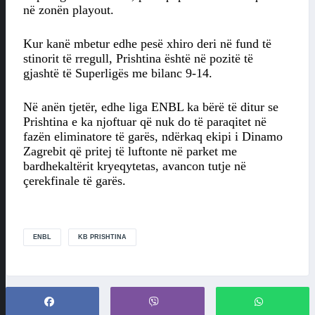
në zonën playout.
Kur kanë mbetur edhe pesë xhiro deri në fund të
stinorit të rregull, Prishtina është në pozitë të
gjashtë të Superligës me bilanc 9-14.
Në anën tjetër, edhe liga ENBL ka bërë të ditur se
Prishtina e ka njoftuar që nuk do të paraqitet në
fazën eliminatore të garës, ndërkaq ekipi i Dinamo
Zagrebit që pritej të luftonte në parket me
bardhekaltërit kryeqytetas, avancon tutje në
çerekfinale të garës.
ENBL
KB PRISHTINA