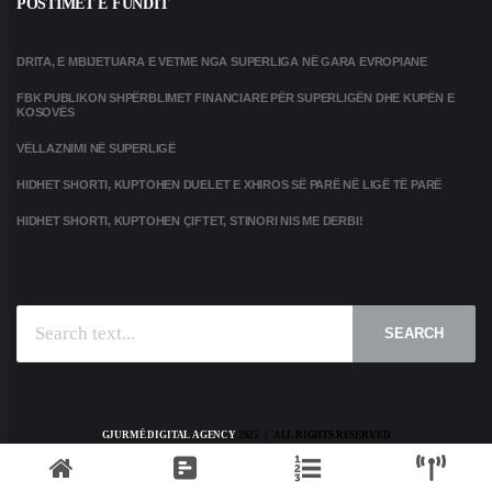
POSTIMET E FUNDIT
DRITA, E MBIJETUARA E VETME NGA SUPERLIGA NË GARA EVROPIANE
FBK PUBLIKON SHPËRBLIMET FINANCIARE PËR SUPERLIGËN DHE KUPËN E
KOSOVËS
VËLLAZNIMI NË SUPERLIGË
HIDHET SHORTI, KUPTOHEN DUELET E XHIROS SË PARË NË LIGË TË PARË
HIDHET SHORTI, KUPTOHEN ÇIFTET, STINORI NIS ME DERBI!
SEARCH
GJURMË DIGITAL AGENCY
2025 | ALL RIGHTS RESERVED
HOME
KONTAKT
PRIVACY POLICY
TERMS AND CONDITIONS