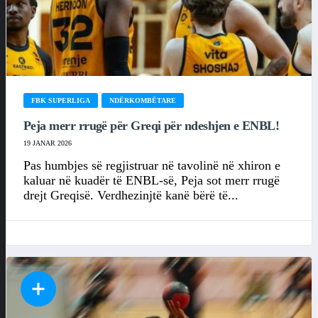
FBK SUPERLIGA
NDËRKOMBËTARE
Peja merr rrugë për Greqi për ndeshjen e ENBL!
19 JANAR 2026
Pas humbjes së regjistruar në tavolinë në xhiron e
kaluar në kuadër të ENBL-së, Peja sot merr rrugë
drejt Greqisë. Verdhezinjtë kanë bërë të...