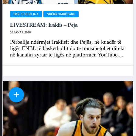
FBK SUPERLIGA
NDËRKOMBËTARE
LIVESTREAM: Iraklis – Peja
20 JANAR 2026
Përballja ndërmjet Iraklisit dhe Pejës, në kuadër të
ligës ENBL të basketbollit do të transmetohet direkt
në kanalin zyrtar të ligës në platformën YouTube....