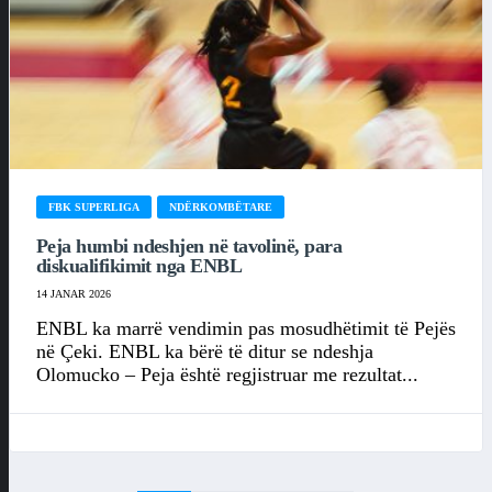
FBK SUPERLIGA
NDËRKOMBËTARE
Peja humbi ndeshjen në tavolinë, para
diskualifikimit nga ENBL
14 JANAR 2026
ENBL ka marrë vendimin pas mosudhëtimit të Pejës
në Çeki. ENBL ka bërë të ditur se ndeshja
Olomucko – Peja është regjistruar me rezultat...