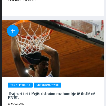
FBK SUPERLIGA
NDËRKOMBËTARE
Trajneri i ri i Pejës debuton me humbje të thellë në
ENBL
20 JANAR 2026