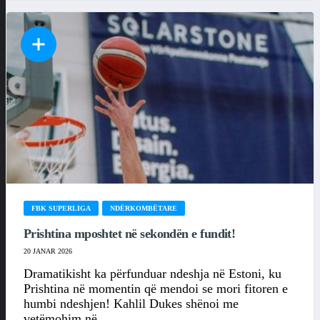
FBK SUPERLIGA
NDËRKOMBËTARE
Prishtina mposhtet në sekondën e fundit!
20 JANAR 2026
Dramatikisht ka përfunduar ndeshja në Estoni, ku
Prishtina në momentin që mendoi se mori fitoren e
humbi ndeshjen! Kahlil Dukes shënoi me
vetëmohim në...