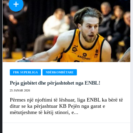
FBK SUPERLIGA
NDËRKOMBËTARE
Peja gjobitet dhe përjashtohet nga ENBL!
25 JANAR 2026
Përmes një njoftimi të lëshuar, liga ENBL ka bërë të
ditur se ka përjashtuar KB Pejën nga garat e
mëtutjeshme të këtij stinori, e...