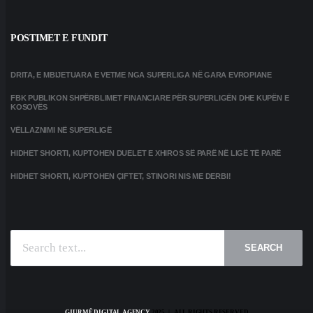
POSTIMET E FUNDIT
DRITA, E MBIJETUARA E VETME NGA SUPERLIGA NË GARA EVROPIANE
FBK PUBLIKON SHPËRBLIMET FINANCIARE PËR SUPERLIGËN DHE KUPËN E
KOSOVËS
VËLLAZNIMI NË SUPERLIGË
HIDHET SHORTI, KUPTOHEN DUELET E XHIROS SË PARË NË LIGË TË PARË
HIDHET SHORTI, KUPTOHEN ÇIFTET, STINORI NIS ME DERBI!
SEARCH
GJURMË DIGITAL AGENCY
2025 | ALL RIGHTS RESERVED