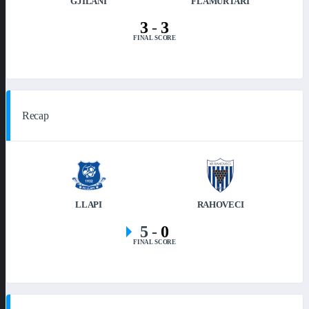
GJILANI
FLAMURTARI
3
-
3
FINAL SCORE
Recap
LLAPI
RAHOVECI
5
-
0
FINAL SCORE