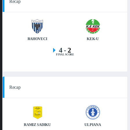
Recap
RAHOVECI
KEK-U
4
-
2
FINAL SCORE
Recap
RAMIZ SADIKU
ULPIANA