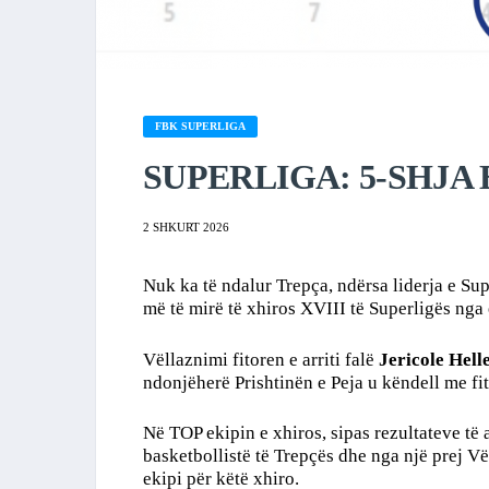
FBK SUPERLIGA
SUPERLIGA: 5-SHJA E
2 SHKURT 2026
Nuk ka të ndalur Trepça, ndërsa liderja e Supe
më të mirë të xhiros XVIII të Superligës nga 
Vëllaznimi fitoren e arriti falë
Jericole Hell
ndonjëherë Prishtinën e Peja u këndell me fi
Në TOP ekipin e xhiros, sipas rezultateve të 
basketbollistë të Trepçës dhe nga një prej V
ekipi për këtë xhiro.