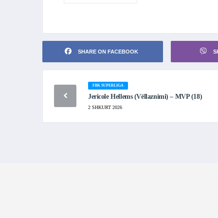
SHARE ON FACEBOOK
S
FBK SUPERLIGA
Jericole Hellems (Vëllaznimi) – MVP (18)
2 SHKURT 2026