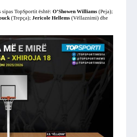
s sipas TopSportit është:
O’Showen Williams
(Peja);
ouck
(Trepça);
Jericole Hellems
(Vëllaznimi) dhe