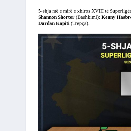
5-shja më e mirë e xhiros XVIII të Superligë
Shannon Shorter
(Bashkimi);
Kenny Hasbr
Dardan Kapiti
(Trepça).