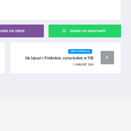
HARE ON VIBER
SHARE ON WHATSAPP
FBK SUPERLIGA
Ish lojtari i Prishtinës, zyrtarizohet te Ylli
3 SHKURT 2026