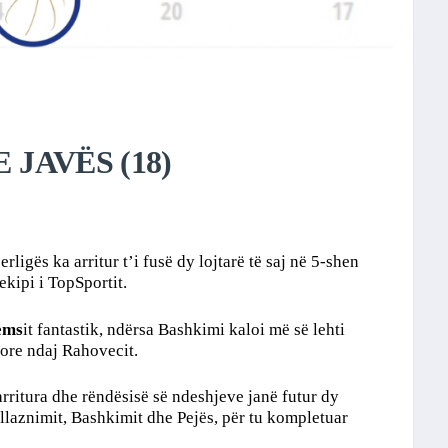
 JAVËS (18)
rligës ka arritur t’i fusë dy lojtarë të saj në 5-shen
ekipi i TopSportit.
ems
it fantastik, ndërsa Bashkimi kaloi më së lehti
tore ndaj Rahovecit.
arritura dhe rëndësisë së ndeshjeve janë futur dy
ëllaznimit, Bashkimit dhe Pejës, për tu kompletuar