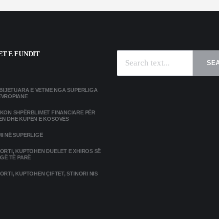
T E FUNDIT
SE
MBIJETUARA E VETME NGA SUPERLIGA
EVROPIANE
IKON SHPËRBLIMET FINANCIARE PËR
ËN DHE KUPËN E KOSOVËS
I NË SUPERLIGË
ORTI, KUPTOHEN DUELET E XHIROS SË
IGË TË PARË
ORTI, KUPTOHEN ÇIFTET, STINORI NIS