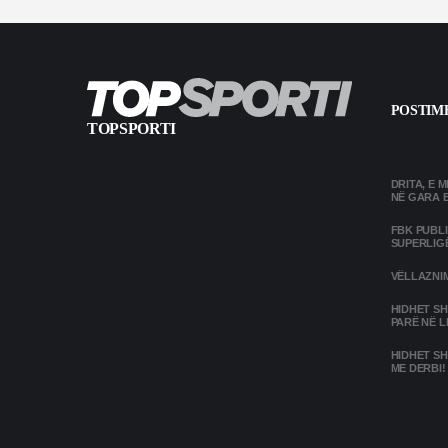
POSTIME
TOPSPORTI
DRITA, E 
NË GARA 
FBK PUBL
SUPERLIG
VËLLAZNIM
HIDHET SH
PARË NË L
HIDHET SH
ME DERBI!