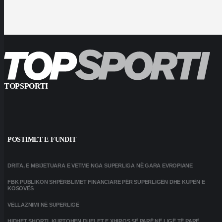
TOPSPORTI
POSTIMET E FUNDIT
DRITA, E MBIJETUARA E VETME NGA SUPERLIGA NË GARA EVROPIANE
FBK PUBLIKON SHPËRBLIMET FINANCIARE PËR SUPERLIGËN DHE KUPËN E
KOSOVËS
VËLLAZNIMI NË SUPERLIGË
HIDHET SHORTI, KUPTOHEN DUELET E XHIROS SË PARË NË LIGË TË PARË