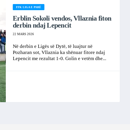
FFK LIGA E PARË
Erblin Sokoli vendos, Vllaznia fiton
derbin ndaj Lepencit
22 MARS 2026
Në derbin e Ligës së Dytë, të luajtur në
Pozharan sot, Vllaznia ka shënuar fitore ndaj
Lepencit me rezultat 1-0. Golin e vetëm dhe...