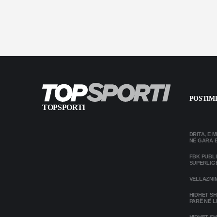
POSTIME
TOPSPORTI
DRITA, E 
NË GARA 
FBK PUBL
SUPERLIG
VËLLAZNIM
HIDHET SH
PARË NË L