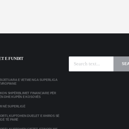
T E FUNDIT
SE
MBIJETUARA E VETME NGA SUPERLIGA
EVROPIANE
IKON SHPËRBLIMET FINANCIARE PËR
ËN DHE KUPËN E KOSOVËS
I NË SUPERLIGË
ORTI, KUPTOHEN DUELET E XHIROS SË
IGË TË PARË