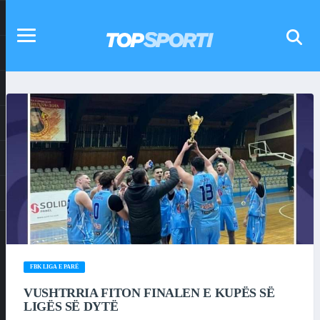
FBK LIGA E PARË
VUSHTRRIA FITON FINALEN E KUPËS SË
LIGËS SË DYTË