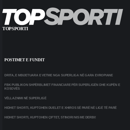
TOPSPORTI
POSTIMET E FUNDIT
DRITA, E MBIJETUARA E VETME NGA SUPERLIGA NË GARA EVROPIANE
FBK PUBLIKON SHPËRBLIMET FINANCIARE PËR SUPERLIGËN DHE KUPËN E
KOSOVËS
VËLLAZNIMI NË SUPERLIGË
HIDHET SHORTI, KUPTOHEN DUELET E XHIROS SË PARË NË LIGË TË PARË
HIDHET SHORTI, KUPTOHEN ÇIFTET, STINORI NIS ME DERBI!