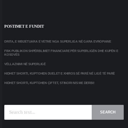
POSTIMET E FUNDIT
DRITA, E MBIJETUARA E VETME NGA SUPERLIGA NË GARA EVROPIANE
FBK PUBLIKON SHPËRBLIMET FINANCIARE PËR SUPERLIGËN DHE KUPËN E
KOSOVËS
VËLLAZNIMI NË SUPERLIGË
HIDHET SHORTI, KUPTOHEN DUELET E XHIROS SË PARË NË LIGË TË PARË
HIDHET SHORTI, KUPTOHEN ÇIFTET, STINORI NIS ME DERBI!
SEARCH