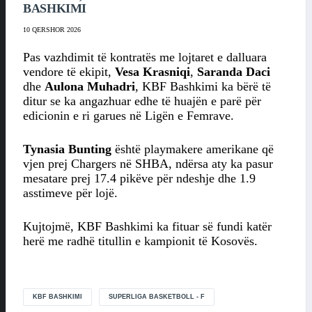
BASHKIMI
10 QERSHOR 2026
Pas vazhdimit të kontratës me lojtaret e dalluara
vendore të ekipit,
Vesa Krasniqi
,
Saranda Daci
dhe
Aulona Muhadri
, KBF Bashkimi ka bërë të
ditur se ka angazhuar edhe të huajën e parë për
edicionin e ri garues në Ligën e Femrave.
Tynasia Bunting
është playmakere amerikane që
vjen prej Chargers në SHBA, ndërsa aty ka pasur
mesatare prej 17.4 pikëve për ndeshje dhe 1.9
asstimeve për lojë.
Kujtojmë, KBF Bashkimi ka fituar së fundi katër
herë me radhë titullin e kampionit të Kosovës.
KBF BASHKIMI
SUPERLIGA BASKETBOLL - F