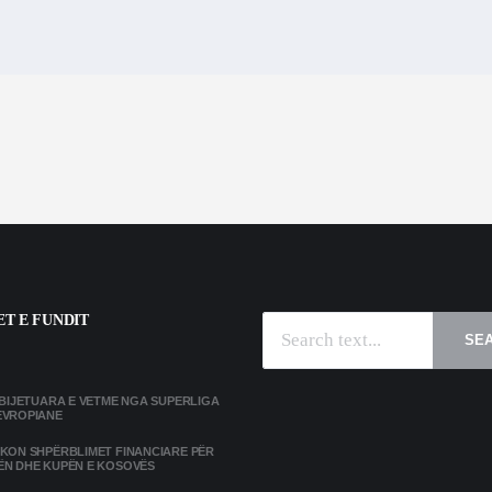
T E FUNDIT
SE
MBIJETUARA E VETME NGA SUPERLIGA
EVROPIANE
IKON SHPËRBLIMET FINANCIARE PËR
ËN DHE KUPËN E KOSOVËS