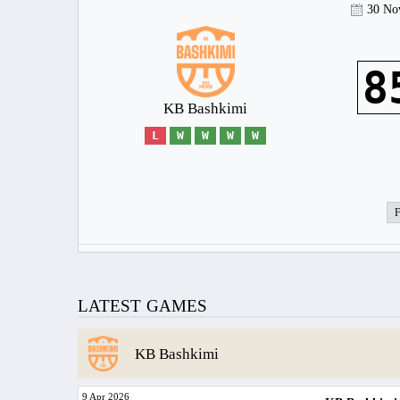
30 No
8
KB Bashkimi
L
W
W
W
W
LATEST GAMES
KB Bashkimi
9 Apr 2026