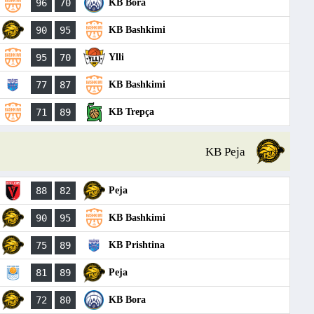
96
70
KB Bora
90
95
KB Bashkimi
95
70
Ylli
77
87
KB Bashkimi
71
89
KB Trepça
KB Peja
88
82
Peja
90
95
KB Bashkimi
75
89
KB Prishtina
81
89
Peja
72
80
KB Bora