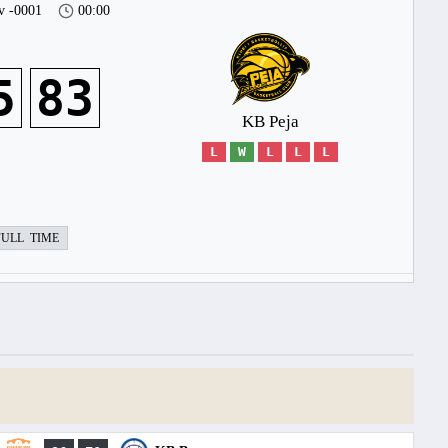
v -0001
00:00
5
83
KB Peja
L
W
L
L
L
FULL TIME