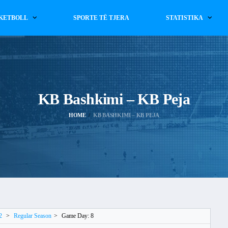
KETBOLL
SPORTE TË TJERA
STATISTIKA
KB Bashkimi – KB Peja
HOME
KB BASHKIMI – KB PEJA
2
>
Regular Season
>
Game Day: 8