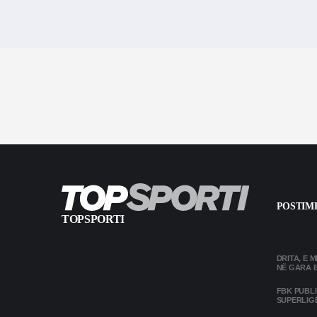
POSTIME
TOPSPORTI
DRITA, E 
NË GARA 
FBK PUBL
SUPERLIG