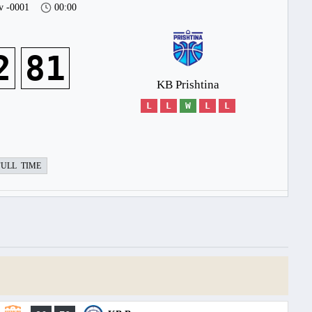
v -0001
00:00
2
81
KB Prishtina
L
L
W
L
L
FULL TIME