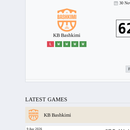
30 No
6
KB Bashkimi
L
W
W
W
W
LATEST GAMES
KB Bashkimi
9 Apr 2026