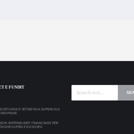
T E FUNDIT
SE
MBIJETUARA E VETME NGA SUPERLIGA
EVROPIANE
IKON SHPËRBLIMET FINANCIARE PËR
ËN DHE KUPËN E KOSOVËS