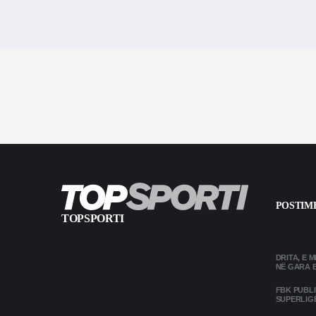
POSTIME
TOPSPORTI
DRITA, E 
NË GARA 
FBK PUBL
SUPERLIG