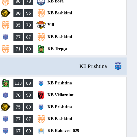
96
70
KB Bora
90
95
KB Bashkimi
95
70
Ylli
77
87
KB Bashkimi
71
89
KB Trepça
KB Prishtina
113
80
KB Prishtina
76
90
KB Vëllaznimi
75
89
KB Prishtina
77
87
KB Bashkimi
67
69
KB Rahoveci 029