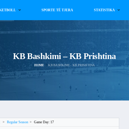
KETBOLL
SPORTE TË TJERA
STATISTIKA
KB Bashkimi – KB Prishtina
HOME
KB BASHKIMI – KB PRISHTINA
2
>
Regular Season
>
Game Day: 17