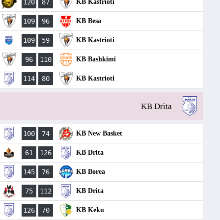
120
87
KB Kastrioti
109
96
KB Besa
109
59
KB Kastrioti
96
110
KB Bashkimi
114
80
KB Kastrioti
KB Drita
100
74
KB New Basket
61
126
KB Drita
145
76
KB Borea
75
112
KB Drita
126
70
KB Keku