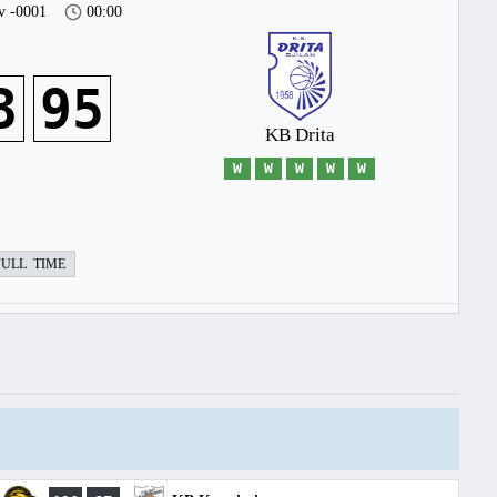
v -0001
00:00
3
95
KB Drita
W
W
W
W
W
FULL TIME