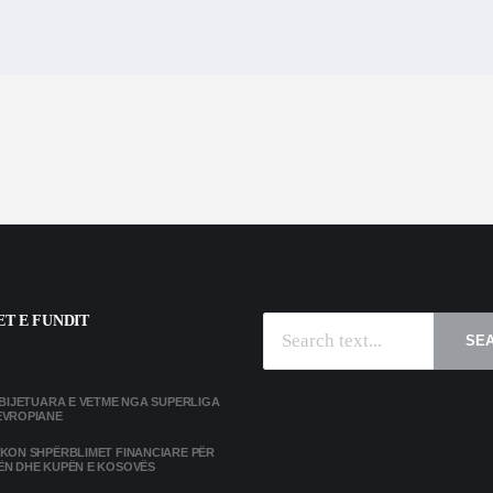
T E FUNDIT
SE
MBIJETUARA E VETME NGA SUPERLIGA
EVROPIANE
IKON SHPËRBLIMET FINANCIARE PËR
ËN DHE KUPËN E KOSOVËS