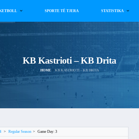
KETBOLL
SPORTE TË TJERA
STATISTIKA
KB Kastrioti – KB Drita
HOME
KB KASTRIOTI – KB DRITA
4
>
Regular Season
>
Game Day: 3