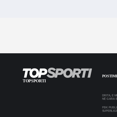
POSTIME
TOPSPORTI
DRITA, E 
NË GARA 
FBK PUBL
SUPERLIG