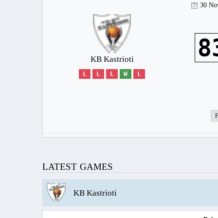
30 No
8
KB Kastrioti
L
L
L
W
L
LATEST GAMES
KB Kastrioti