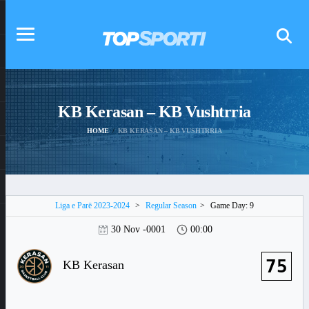
KB Kerasan – KB Vushtrria
HOME
KB KERASAN – KB VUSHTRRIA
Liga e Parë 2023-2024
>
Regular Season
>
Game Day: 9
30 Nov -0001
00:00
75
KB Kerasan