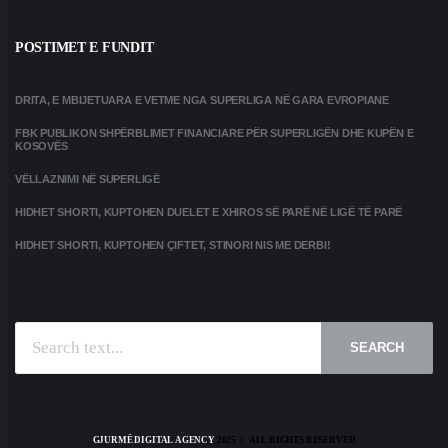
POSTIMET E FUNDIT
DRITA, E MBIJETUARA E VETME NGA SUPERLIGA NË GARA EVROPIANE
FBK PUBLIKON SHPËRBLIMET FINANCIARE PËR SUPERLIGËN DHE KUPËN E
KOSOVËS
VËLLAZNIMI NË SUPERLIGË
HIDHET SHORTI, KUPTOHEN DUELET E XHIROS SË PARË NË LIGË TË PARË
HIDHET SHORTI, KUPTOHEN ÇIFTET, STINORI NIS ME DERBI!
SEARCH
GJURMË DIGITAL AGENCY
2025 | ALL RIGHTS RESERVED