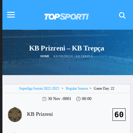
KB Prizreni – KB Trepça
HOME
KB PRIZRENI – KB TREPÇA
Superliga Sezoni 2022-2023
>
Regular Season
>
Game Day: 22
30 Nov -0001
00:00
60
KB Prizreni