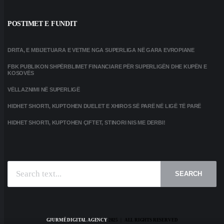
POSTIMET E FUNDIT
DRITA, E MBIJETUARA E VETME NGA SUPERLIGA NË GARA EVROPIANE
FBK PUBLIKON SHPËRBLIMET FINANCIARE PËR SUPERLIGËN DHE KUPËN E
KOSOVËS
VËLLAZNIMI NË SUPERLIGË
HIDHET SHORTI, KUPTOHEN DUELET E XHIROS SË PARË NË LIGË TË PARË
HIDHET SHORTI, KUPTOHEN ÇIFTET, STINORI NIS ME DERBI!
SEARCH
GJURMË DIGITAL AGENCY
2025 | ALL RIGHTS RESERVED