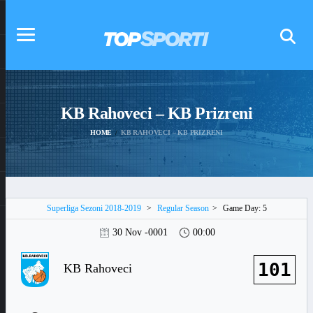
KB Rahoveci – KB Prizreni
HOME
KB RAHOVECI – KB PRIZRENI
Superliga Sezoni 2018-2019
>
Regular Season
>
Game Day: 5
30 Nov -0001
00:00
101
KB Rahoveci