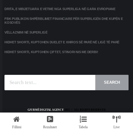
DRITA, E MBIJETUARA E VETME NGA SUPERLIGA NË GARA EVROPIANE
FBK PUBLIKON SHPËRBLIMET FINANCIARE PËR SUPERLIGËN DHE KUPËN E
KOSOVËS
VËLLAZNIMI NË SUPERLIGË
HIDHET SHORTI, KUPTOHEN DUELET E XHIROS SË PARË NË LIGË TË PARË
HIDHET SHORTI, KUPTOHEN ÇIFTET, STINORI NIS ME DERBI!
SEARCH
GJURMË DIGITAL AGENCY
2025 | ALL RIGHTS RESERVED
HOME
KONTAKT
PRIVACY POLICY
TERMS AND CONDITIONS
Fillimi
Rezultatet
Tabela
Live