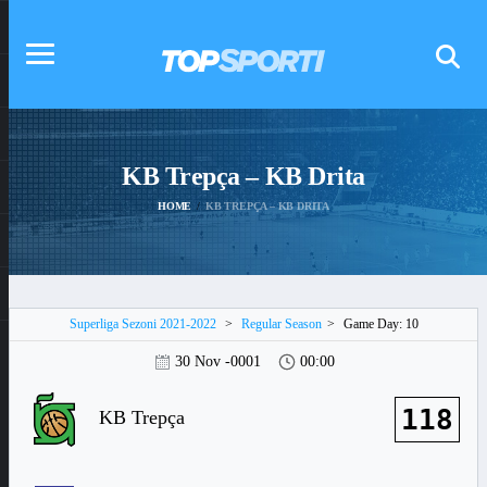
KB Trepça – KB Drita
HOME
KB TREPÇA – KB DRITA
Superliga Sezoni 2021-2022
>
Regular Season
>
Game Day: 10
30 Nov -0001
00:00
118
KB Trepça