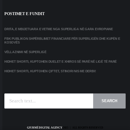
POSTIMET E FUNDIT
DRITA, E MBIJETUARA E VETME NGA SUPERLIGA NË GARA EVROPIANE
FBK PUBLIKON SHPËRBLIMET FINANCIARE PËR SUPERLIGËN DHE KUPËN E
KOSOVËS
VËLLAZNIMI NË SUPERLIGË
HIDHET SHORTI, KUPTOHEN DUELET E XHIROS SË PARË NË LIGË TË PARË
HIDHET SHORTI, KUPTOHEN ÇIFTET, STINORI NIS ME DERBI!
SEARCH
GJURMË DIGITAL AGENCY
2025 | ALL RIGHTS RESERVED