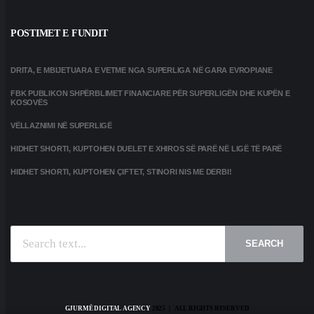
POSTIMET E FUNDIT
DRITA, E MBIJETUARA E VETME NGA SUPERLIGA NË GARA EVROPIANE
FBK PUBLIKON SHPËRBLIMET FINANCIARE PËR SUPERLIGËN DHE KUPËN E
KOSOVËS
VËLLAZNIMI NË SUPERLIGË
HIDHET SHORTI, KUPTOHEN DUELET E XHIROS SË PARË NË LIGË TË PARË
HIDHET SHORTI, KUPTOHEN ÇIFTET, STINORI NIS ME DERBI!
SEARCH
GJURMË DIGITAL AGENCY
2025 | ALL RIGHTS RESERVED