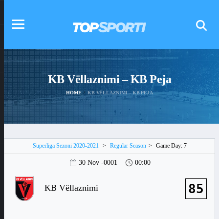
KB Vëllaznimi – KB Peja
HOME
KB VËLLAZNIMI – KB PEJA
Superliga Sezoni 2020-2021
>
Regular Season
>
Game Day: 7
30 Nov -0001
00:00
85
KB Vëllaznimi