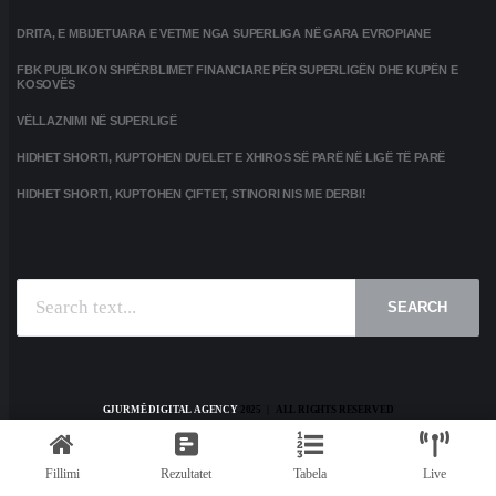
DRITA, E MBIJETUARA E VETME NGA SUPERLIGA NË GARA EVROPIANE
FBK PUBLIKON SHPËRBLIMET FINANCIARE PËR SUPERLIGËN DHE KUPËN E
KOSOVËS
VËLLAZNIMI NË SUPERLIGË
HIDHET SHORTI, KUPTOHEN DUELET E XHIROS SË PARË NË LIGË TË PARË
HIDHET SHORTI, KUPTOHEN ÇIFTET, STINORI NIS ME DERBI!
SEARCH
GJURMË DIGITAL AGENCY
2025 | ALL RIGHTS RESERVED
HOME
KONTAKT
PRIVACY POLICY
TERMS AND CONDITIONS
Fillimi
Rezultatet
Tabela
Live