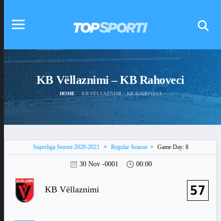
KB Vëllaznimi – KB Rahoveci
HOME
KB VËLLAZNIMI – KB RAHOVECI
Superliga Sezoni 2020-2021
>
Regular Season
>
Game Day: 8
30 Nov -0001
00:00
57
KB Vëllaznimi