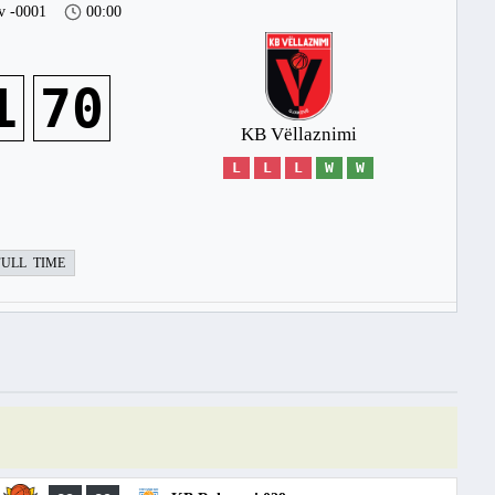
v -0001
00:00
1
70
KB Vëllaznimi
L
L
L
W
W
FULL TIME