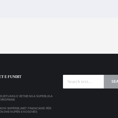
T E FUNDIT
SE
MBIJETUARA E VETME NGA SUPERLIGA
EVROPIANE
IKON SHPËRBLIMET FINANCIARE PËR
ËN DHE KUPËN E KOSOVËS