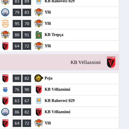
83
89
KB Rahoveci 029
79
83
Ylli
95
70
Ylli
80
91
KB Trepça
64
72
Ylli
KB Vëllaznimi
88
82
Peja
76
90
KB Vëllaznimi
63
67
KB Rahoveci 029
86
82
KB Vëllaznimi
64
72
Ylli