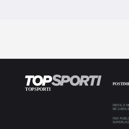
POSTIME
TOPSPORTI
DRITA, E 
NË GARA 
FBK PUBL
SUPERLIG