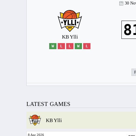
30 No
8
KB Ylli
W
L
L
W
L
LATEST GAMES
KB Ylli
8 Apr 2026