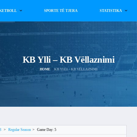
KETBOLL
SPORTE TË TJERA
STATISTIKA
KB Ylli – KB Vëllaznimi
HOME
KB YLLI – KB VËLLAZNIMI
3
>
Regular Season
>
Game Day: 5