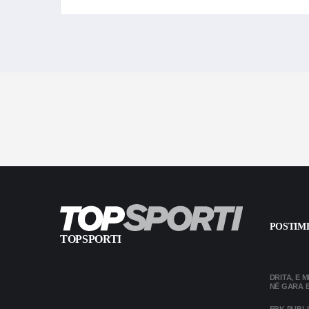
POSTIME
TOPSPORTI
DRITA, E 
NË GARA 