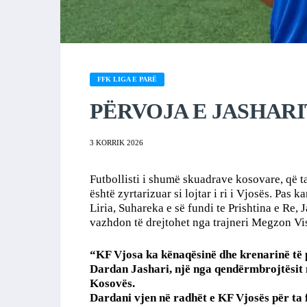
FFK LIGA E PARË
PËRVOJA E JASHARIT
3 KORRIK 2026
Futbollisti i shumë skuadrave kosovare, që 
është zyrtarizuar si lojtar i ri i Vjosës. Pas k
Liria, Suhareka e së fundi te Prishtina e Re, 
vazhdon të drejtohet nga trajneri Megzon Vi
“KF Vjosa ka kënaqësinë dhe krenarinë të p
Dardan Jashari, një nga qendërmbrojtësit 
Kosovës.
Dardani vjen në radhët e KF Vjosës për ta 