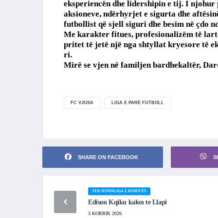
eksperiencën dhe lidershipin e tij. I njohur 
aksioneve, ndërhyrjet e sigurta dhe aftësin
futbollist që sjell siguri dhe besim në çdo n
Me karakter fitues, profesionalizëm të la
pritet të jetë një nga shtyllat kryesore të e
ri.
Mirë se vjen në familjen bardhekaltër, Da
FC VJOSA
LIGA E PARË FUTBOLL
SHARE ON FACEBOOK
S
FFK SUPERLIGA E KOSOVËS
Edison Kqiku kalon te Llapi
3 KORRIK 2026