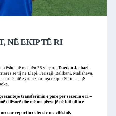
, NË EKIP TË RI
tash është në moshën 36 vjeçare,
Dardan Jashari
,
arrierës së tij në Llapi, Ferizaji, Ballkani, Malisheva,
Jashari është zyrtarizuar nga ekipi i Shtimes, që
soka.
rezantojë transferimin e parë për sezonin e ri –
më cilësorë dhe më me përvojë në futbollin e
forcuar repartin defensiv me cilësinë,