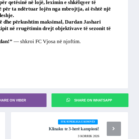
për qetësinë në lojë, leximin e shkëlqyer të
ë për ta ndërtuar lojën nga mbrojtja, ai është një
deshje.
rtë dhe përkushtim maksimal, Dardan Jashari
kipit në rrugëtimin drejt objektivave të sezonit të
rdan!”
— shkroi FC Vjosa në njoftim.
HARE ON VIBER
SHARE ON WHATSAPP
FFK SUPERLIGA E KOSOVËS
Klinaku te 3-herë kampioni!
3 KORRIK 2026