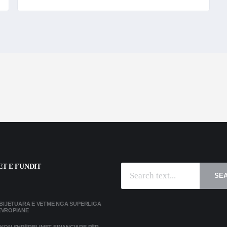
T E FUNDIT
SE
MBIJETUARA E VETME NGA SUPERLIGA
EVROPIANE