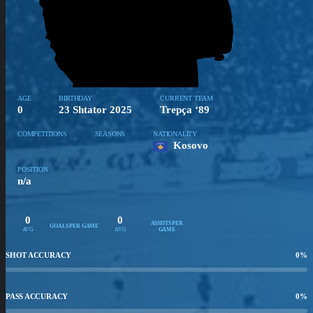
AGE
BIRTHDAY
CURRENT TEAM
0
23 Shtator 2025
Trepça ‘89
COMPETITIONS
SEASONS
NATIONALITY
Kosovo
POSITION
n/a
0
0
ASSISTS PER
GOALS PER GAME
AVG
AVG
GAME
SHOT ACCURACY
0
%
PASS ACCURACY
0
%