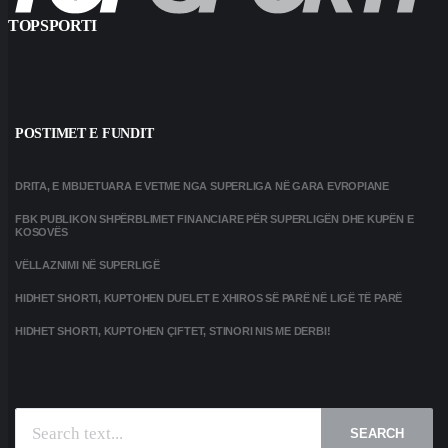
TOPSPORTI
POSTIMET E FUNDIT
DRITA, E MBIJETUARA E VETME NGA SUPERLIGA NË GARA EVROPIANE
FBK PUBLIKON SHPËRBLIMET FINANCIARE PËR SUPERLIGËN DHE KUPËN E
KOSOVËS
VËLLAZNIMI NË SUPERLIGË
HIDHET SHORTI, KUPTOHEN DUELET E XHIROS SË PARË NË LIGË TË PARË
HIDHET SHORTI, KUPTOHEN ÇIFTET, STINORI NIS ME DERBI!
SEARCH