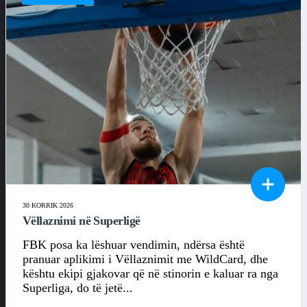
30 KORRIK 2026
Vëllaznimi në Superligë
FBK posa ka lëshuar vendimin, ndërsa është
pranuar aplikimi i Vëllaznimit me WildCard, dhe
kështu ekipi gjakovar që në stinorin e kaluar ra nga
Superliga, do të jetë...