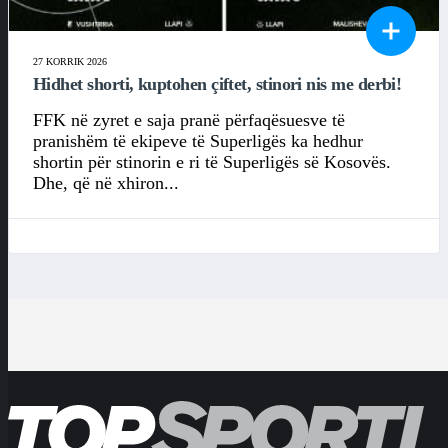
27 KORRIK 2026
Hidhet shorti, kuptohen çiftet, stinori nis me derbi!
FFK në zyret e saja pranë përfaqësuesve të
pranishëm të ekipeve të Superligës ka hedhur
shortin për stinorin e ri të Superligës së Kosovës.
Dhe, që në xhiron...