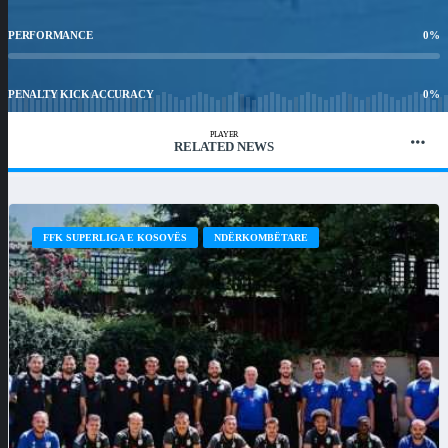
PERFORMANCE
0
%
PENALTY KICK ACCURACY
0
%
PLAYER
RELATED NEWS
WIN RATIO
0
%
FFK SUPERLIGA E KOSOVËS
NDËRKOMBËTARE