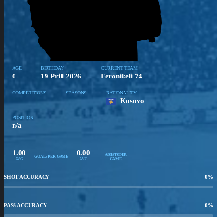
AGE
BIRTHDAY
CURRENT TEAM
0
19 Prill 2026
Feronikeli 74
COMPETITIONS
SEASONS
NATIONALITY
Kosovo
POSITION
n/a
1.00
0.00
ASSISTS PER
GOALS PER GAME
AVG
AVG
GAME
SHOT ACCURACY
0
%
PASS ACCURACY
0
%