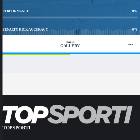
PERFORMANCE
0
%
PENALTY KICK ACCURACY
0
%
PLAYER
GALLERY
WIN RATIO
50
%
TOPSPORTI