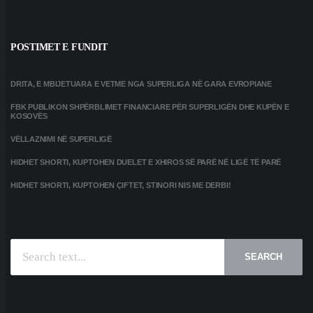
POSTIMET E FUNDIT
DRITA, E MBIJETUARA E VETME NGA SUPERLIGA NË GARA EVROPIANE
FBK PUBLIKON SHPËRBLIMET FINANCIARE PËR SUPERLIGËN DHE KUPËN E
KOSOVËS
VËLLAZNIMI NË SUPERLIGË
HIDHET SHORTI, KUPTOHEN DUELET E XHIROS SË PARË NË LIGË TË PARË
HIDHET SHORTI, KUPTOHEN ÇIFTET, STINORI NIS ME DERBI!
SEARCH