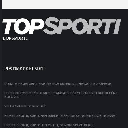
TOPSPORTI
POSTIMET E FUNDIT
DRITA, E MBIJETUARA E VETME NGA SUPERLIGA NË GARA EVROPIANE
FBK PUBLIKON SHPËRBLIMET FINANCIARE PËR SUPERLIGËN DHE KUPËN E
KOSOVËS
VËLLAZNIMI NË SUPERLIGË
HIDHET SHORTI, KUPTOHEN DUELET E XHIROS SË PARË NË LIGË TË PARË
HIDHET SHORTI, KUPTOHEN ÇIFTET, STINORI NIS ME DERBI!