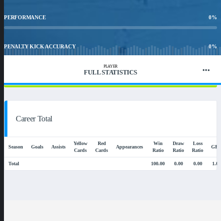
PERFORMANCE
0
%
PENALTY KICK ACCURACY
0
%
PLAYER
FULL STATISTICS
WIN RATIO
100
%
Career Total
Yellow
Red
Win
Draw
Loss
Season
Goals
Assists
Appearances
GP
Cards
Cards
Ratio
Ratio
Ratio
Total
100.00
0.00
0.00
1.00