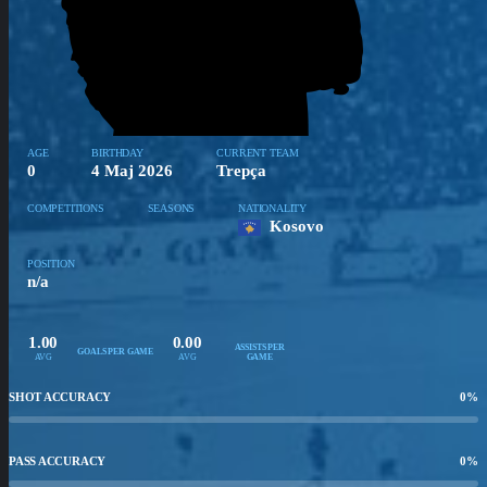
AGE
BIRTHDAY
CURRENT TEAM
0
4 Maj 2026
Trepça
COMPETITIONS
SEASONS
NATIONALITY
Kosovo
POSITION
n/a
1.00
0.00
ASSISTS PER
GOALS PER GAME
AVG
AVG
GAME
SHOT ACCURACY
0
%
PASS ACCURACY
0
%