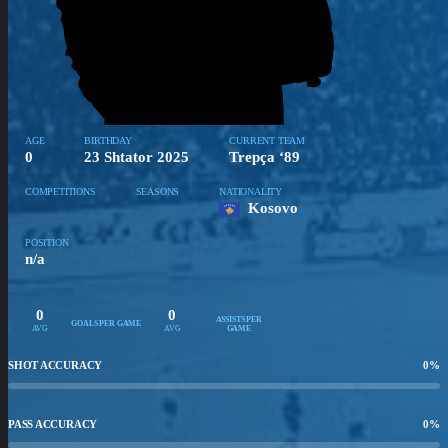
AGE
BIRTHDAY
CURRENT TEAM
0
23 Shtator 2025
Trepça ‘89
COMPETITIONS
SEASONS
NATIONALITY
Kosovo
POSITION
n/a
0
0
ASSISTS PER
GOALS PER GAME
AVG
AVG
GAME
SHOT ACCURACY
0
%
PASS ACCURACY
0
%