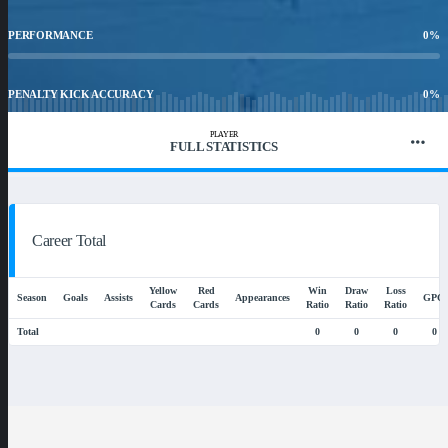
PERFORMANCE
0
%
PENALTY KICK ACCURACY
0
%
PLAYER
FULL STATISTICS
WIN RATIO
0
%
Career Total
Yellow
Red
Win
Draw
Loss
Season
Goals
Assists
Appearances
GPG
Cards
Cards
Ratio
Ratio
Ratio
Total
0
0
0
0