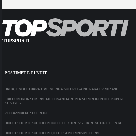
TOPSPORTI
POSTIMET E FUNDIT
DRITA, E MBIJETUARA E VETME NGA SUPERLIGA NË GARA EVROPIANE
FBK PUBLIKON SHPËRBLIMET FINANCIARE PËR SUPERLIGËN DHE KUPËN E
KOSOVËS
VËLLAZNIMI NË SUPERLIGË
HIDHET SHORTI, KUPTOHEN DUELET E XHIROS SË PARË NË LIGË TË PARË
HIDHET SHORTI, KUPTOHEN ÇIFTET, STINORI NIS ME DERBI!