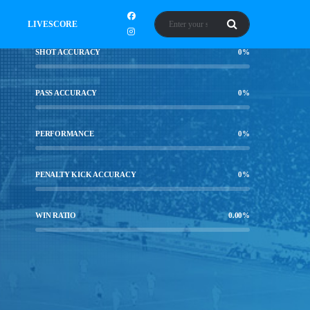
LIVESCORE
SHOT ACCURACY
0
%
PASS ACCURACY
0
%
PERFORMANCE
0
%
PENALTY KICK ACCURACY
0
%
WIN RATIO
0.00
%