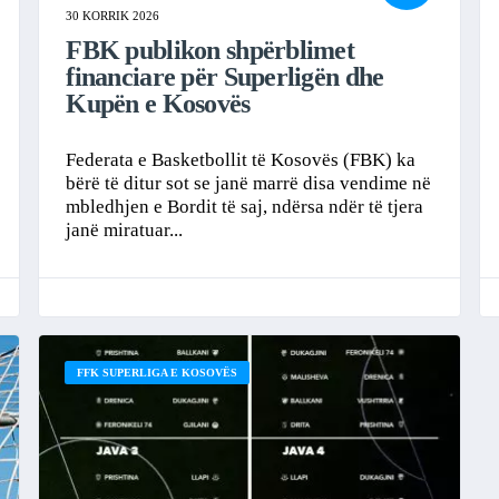
30 KORRIK 2026
FBK publikon shpërblimet
financiare për Superligën dhe
Kupën e Kosovës
Federata e Basketbollit të Kosovës (FBK) ka
bërë të ditur sot se janë marrë disa vendime në
mbledhjen e Bordit të saj, ndërsa ndër të tjera
janë miratuar...
FFK SUPERLIGA E KOSOVËS