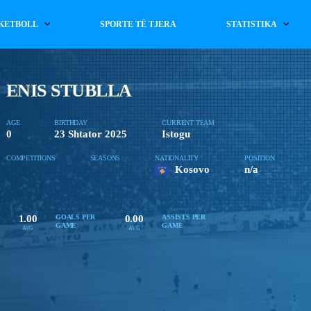
KETBOLL
SPORTE TË TJERA
STATISTIKA
ENIS STUBLLA
AGE
BIRTHDAY
CURRENT TEAM
0
23 Shtator 2025
Istogu
COMPETITIONS
SEASONS
NATIONALITY
POSITION
Kosovo
n/a
1.00
0.00
GOALS PER
ASSISTS PER
GAME
GAME
AVG
AVG