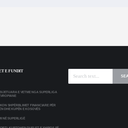
T E FUNDIT
SE
MBIJETUARA E VETME NGA SUPERLIGA
EVROPIANE
IKON SHPËRBLIMET FINANCIARE PËR
ËN DHE KUPËN E KOSOVËS
I NË SUPERLIGË
ORTI, KUPTOHEN DUELET E XHIROS SË