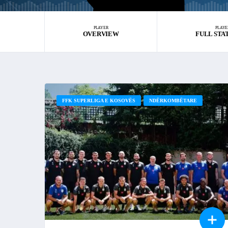
PLAYER
PLAYE
OVERVIEW
FULL STA
FFK SUPERLIGA E KOSOVËS
NDËRKOMBËTARE