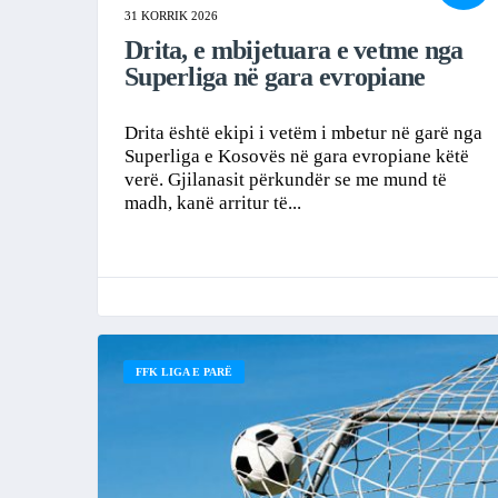
31 KORRIK 2026
Drita, e mbijetuara e vetme nga
Superliga në gara evropiane
Drita është ekipi i vetëm i mbetur në garë nga
Superliga e Kosovës në gara evropiane këtë
verë. Gjilanasit përkundër se me mund të
madh, kanë arritur të...
FFK LIGA E PARË