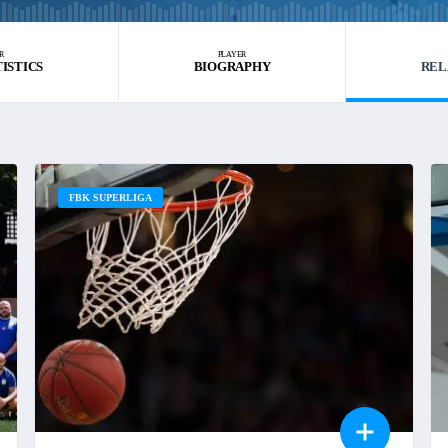
R
PLAYER
TISTICS
BIOGRAPHY
REL
FBK SUPERLIGA