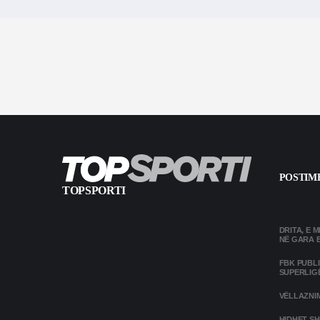
POSTIME
TOPSPORTI
DRITA, E 
NË GARA 
FBK PUBL
SUPERLIG
VËLLAZNIM
HIDHET SH