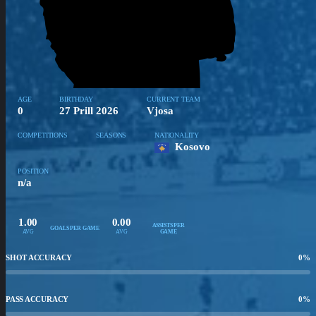
AGE
BIRTHDAY
CURRENT TEAM
0
27 Prill 2026
Vjosa
COMPETITIONS
SEASONS
NATIONALITY
Kosovo
POSITION
n/a
1.00
0.00
ASSISTS PER
GOALS PER GAME
AVG
AVG
GAME
SHOT ACCURACY
0
%
PASS ACCURACY
0
%