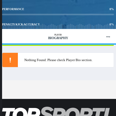
PERFORMANCE
0
%
PENALTY KICK ACCURACY
0
%
PLAYER
BIOGRAPHY
WIN RATIO
100
%
Nothing Found. Please check Player Bio section.