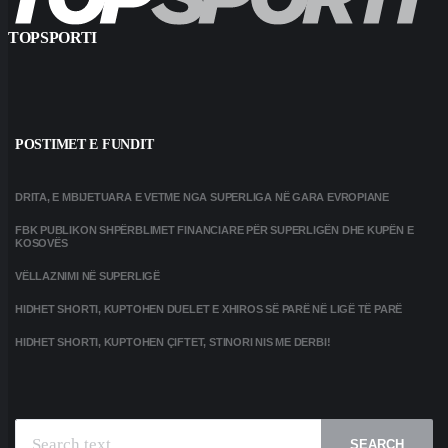
TOPSPORTI
POSTIMET E FUNDIT
DRITA, E MBIJETUARA E VETME NGA SUPERLIGA NË GARA EVROPIANE
FBK PUBLIKON SHPËRBLIMET FINANCIARE PËR SUPERLIGËN DHE KUPËN E
KOSOVËS
VËLLAZNIMI NË SUPERLIGË
HIDHET SHORTI, KUPTOHEN DUELET E XHIROS SË PARË NË LIGË TË PARË
HIDHET SHORTI, KUPTOHEN ÇIFTET, STINORI NIS ME DERBI!
SEARCH