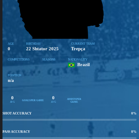
AGE
BIRTHDAY
CURRENT TEAM
0
22 Shtator 2025
Trepça
COMPETITIONS
SEASONS
NATIONALITY
Brazil
POSITION
n/a
0
0
ASSISTS PER
GOALS PER GAME
AVG
AVG
GAME
SHOT ACCURACY
0
%
PASS ACCURACY
0
%