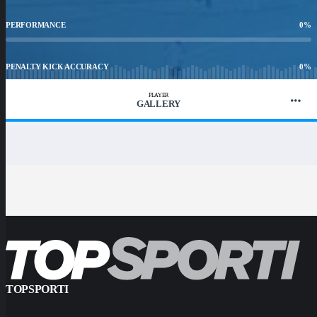
PERFORMANCE
0
%
PENALTY KICK ACCURACY
0
%
PLAYER
GALLERY
WIN RATIO
0
%
TOPSPORTI