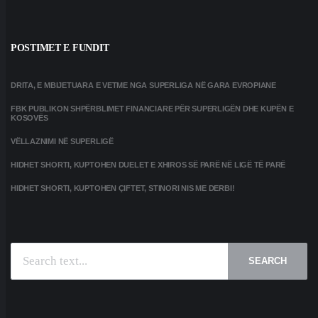
POSTIMET E FUNDIT
DRITA, E MBIJETUARA E VETME NGA SUPERLIGA NË GARA EVROPIANE
FBK PUBLIKON SHPËRBLIMET FINANCIARE PËR SUPERLIGËN DHE KUPËN E
KOSOVËS
VËLLAZNIMI NË SUPERLIGË
HIDHET SHORTI, KUPTOHEN DUELET E XHIROS SË PARË NË LIGË TË PARË
HIDHET SHORTI, KUPTOHEN ÇIFTET, STINORI NIS ME DERBI!
SEARCH