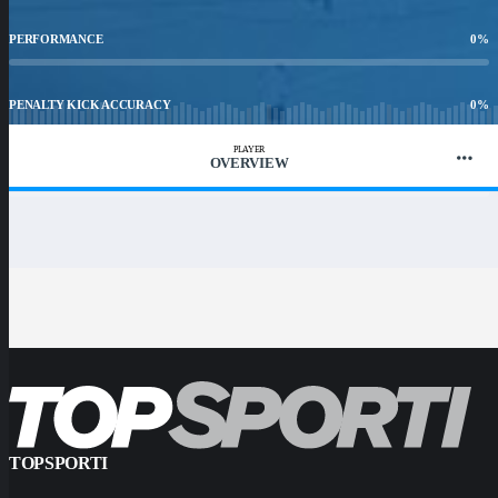
PERFORMANCE
0
%
PENALTY KICK ACCURACY
0
%
PLAYER
OVERVIEW
WIN RATIO
0
%
TOPSPORTI