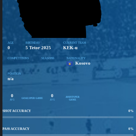
AGE
BIRTHDAY
CURRENT TEAM
0
5 Tetor 2025
KEK-u
COMPETITIONS
SEASONS
NATIONALITY
Kosovo
POSITION
n/a
0
0
ASSISTS PER
GOALS PER GAME
AVG
AVG
GAME
SHOT ACCURACY
0
%
PASS ACCURACY
0
%