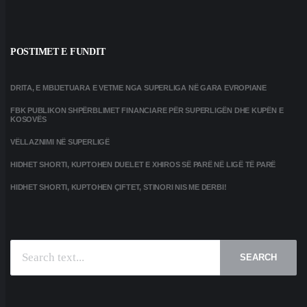
POSTIMET E FUNDIT
DRITA, E MBIJETUARA E VETME NGA SUPERLIGA NË GARA EVROPIANE
FBK PUBLIKON SHPËRBLIMET FINANCIARE PËR SUPERLIGËN DHE KUPËN E
KOSOVËS
VËLLAZNIMI NË SUPERLIGË
HIDHET SHORTI, KUPTOHEN DUELET E XHIROS SË PARË NË LIGË TË PARË
HIDHET SHORTI, KUPTOHEN ÇIFTET, STINORI NIS ME DERBI!
SEARCH