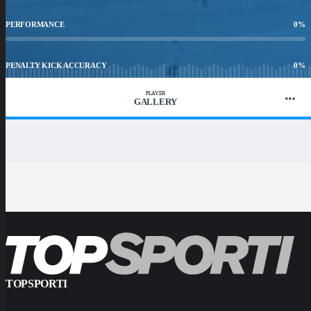
PERFORMANCE
0
%
PENALTY KICK ACCURACY
0
%
PLAYER
GALLERY
WIN RATIO
0
%
TOPSPORTI