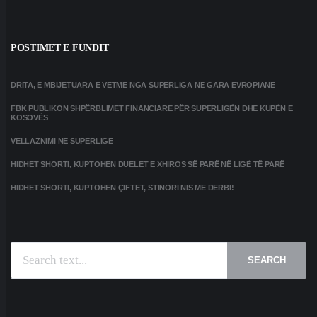
POSTIMET E FUNDIT
DRITA, E MBIJETUARA E VETME NGA SUPERLIGA NË GARA EVROPIANE
FBK PUBLIKON SHPËRBLIMET FINANCIARE PËR SUPERLIGËN DHE KUPËN E
KOSOVËS
VËLLAZNIMI NË SUPERLIGË
HIDHET SHORTI, KUPTOHEN DUELET E XHIROS SË PARË NË LIGË TË PARË
HIDHET SHORTI, KUPTOHEN ÇIFTET, STINORI NIS ME DERBI!
SEARCH