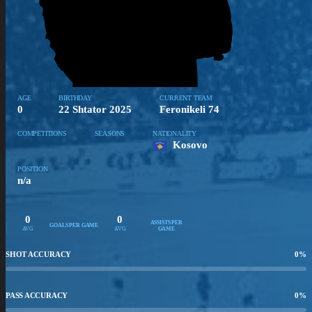
AGE
BIRTHDAY
CURRENT TEAM
0
22 Shtator 2025
Feronikeli 74
COMPETITIONS
SEASONS
NATIONALITY
Kosovo
POSITION
n/a
0
0
ASSISTS PER
GOALS PER GAME
AVG
AVG
GAME
SHOT ACCURACY
0
%
PASS ACCURACY
0
%