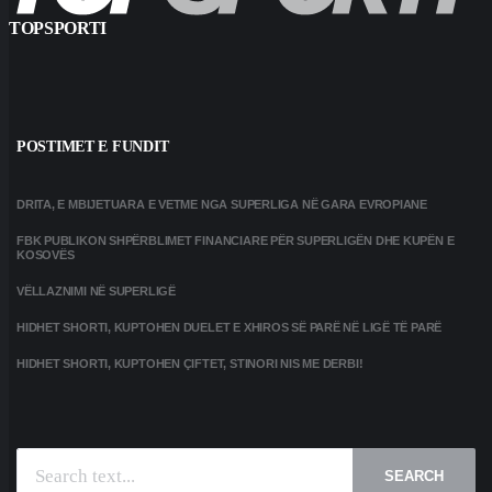
TOPSPORTI
POSTIMET E FUNDIT
DRITA, E MBIJETUARA E VETME NGA SUPERLIGA NË GARA EVROPIANE
FBK PUBLIKON SHPËRBLIMET FINANCIARE PËR SUPERLIGËN DHE KUPËN E
KOSOVËS
VËLLAZNIMI NË SUPERLIGË
HIDHET SHORTI, KUPTOHEN DUELET E XHIROS SË PARË NË LIGË TË PARË
HIDHET SHORTI, KUPTOHEN ÇIFTET, STINORI NIS ME DERBI!
SEARCH