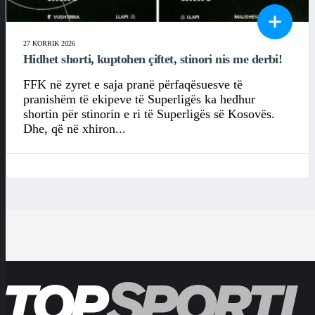
27 KORRIK 2026
Hidhet shorti, kuptohen çiftet, stinori nis me derbi!
FFK në zyret e saja pranë përfaqësuesve të
pranishëm të ekipeve të Superligës ka hedhur
shortin për stinorin e ri të Superligës së Kosovës.
Dhe, që në xhiron...