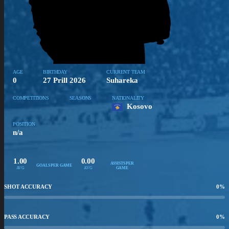
AGE
BIRTHDAY
CURRENT TEAM
0
27 Prill 2026
Suhareka
COMPETITIONS
SEASONS
NATIONALITY
Kosovo
POSITION
n/a
1.00
0.00
ASSISTS PER
GOALS PER GAME
AVG
AVG
GAME
SHOT ACCURACY
0
%
PASS ACCURACY
0
%