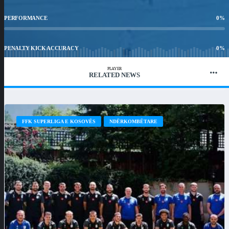
PERFORMANCE
0
%
PENALTY KICK ACCURACY
0
%
PLAYER
RELATED NEWS
WIN RATIO
0.00
%
FFK SUPERLIGA E KOSOVËS
NDËRKOMBËTARE