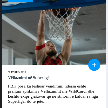
30 KORRIK 2026
Vëllaznimi në Superligë
FBK posa ka lëshuar vendimin, ndërsa është
pranuar aplikimi i Vëllaznimit me WildCard, dhe
kështu ekipi gjakovar që në stinorin e kaluar ra nga
Superliga, do të jetë...