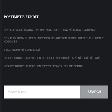
POSTIMET E FUNDIT
DRITA, E MBIJETUARA E VETME NGA SUPERLIGA NË GARA EVROPIANE
FBK PUBLIKON SHPËRBLIMET FINANCIARE PËR SUPERLIGËN DHE KUPËN E
KOSOVËS
VËLLAZNIMI NË SUPERLIGË
HIDHET SHORTI, KUPTOHEN DUELET E XHIROS SË PARË NË LIGË TË PARË
HIDHET SHORTI, KUPTOHEN ÇIFTET, STINORI NIS ME DERBI!
SEARCH