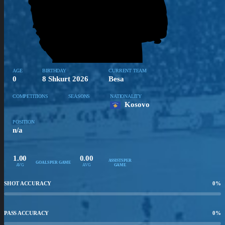
AGE
BIRTHDAY
CURRENT TEAM
0
8 Shkurt 2026
Besa
COMPETITIONS
SEASONS
NATIONALITY
Kosovo
POSITION
n/a
1.00
0.00
ASSISTS PER
GOALS PER GAME
AVG
AVG
GAME
SHOT ACCURACY
0
%
PASS ACCURACY
0
%