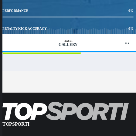
PERFORMANCE
0
%
PENALTY KICK ACCURACY
0
%
PLAYER
GALLERY
WIN RATIO
60
%
TOPSPORTI