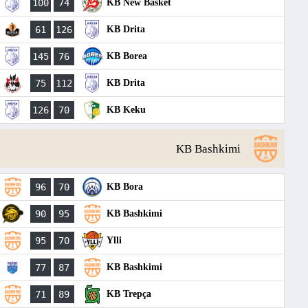
100
74
KB New Basket
61
126
KB Drita
145
76
KB Borea
75
112
KB Drita
126
70
KB Keku
KB Bashkimi
96
70
KB Bora
90
95
KB Bashkimi
95
70
Ylli
77
87
KB Bashkimi
71
89
KB Trepça