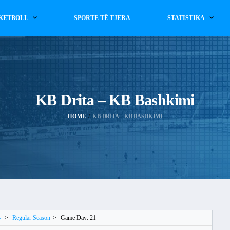
KETBOLL
SPORTE TË TJERA
STATISTIKA
KB Drita – KB Bashkimi
HOME
KB DRITA – KB BASHKIMI
4
>
Regular Season
>
Game Day: 21