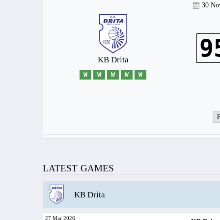
30 No
9
KB Drita
W
W
W
W
W
LATEST GAMES
KB Drita
27 Mar 2026