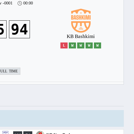
v -0001
00:00
5
94
KB Bashkimi
L
W
W
W
W
FULL TIME