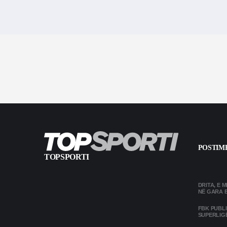
POSTIME
TOPSPORTI
DRITA, E 
NË GARA 
FBK PUBL
SUPERLIG