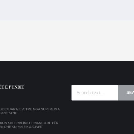
T E FUNDIT
SE
MBIJETUARA E VETME NGA SUPERLIGA
EVROPIANE
IKON SHPËRBLIMET FINANCIARE PËR
ËN DHE KUPËN E KOSOVËS