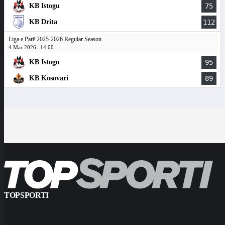
KB Istogu
75
KB Drita
112
Liga e Parë 2025-2026 Regular Season
4 Mar 2026
14:00
KB Istogu
95
KB Kosovari
89
TOPSPORTI