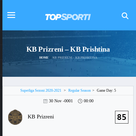
KB Prizreni – KB Prishtina
HOME
KB PRIZRENI – KB PRISHTINA
Superliga Sezoni 2020-2021
>
Regular Season
>
Game Day: 5
30 Nov -0001
00:00
85
KB Prizreni