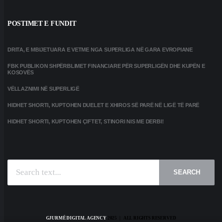
POSTIMET E FUNDIT
DRITA, E MBIJETUARA E VETME NGA SUPERLIGA NË GARA EVROPIANE
FBK PUBLIKON SHPËRBLIMET FINANCIARE PËR SUPERLIGËN DHE KUPËN E
KOSOVËS
VËLLAZNIMI NË SUPERLIGË
HIDHET SHORTI, KUPTOHEN DUELET E XHIROS SË PARË NË LIGË TË PARË
HIDHET SHORTI, KUPTOHEN ÇIFTET, STINORI NIS ME DERBI!
SEARCH
GJURMË DIGITAL AGENCY
2025 | ALL RIGHTS RESERVED