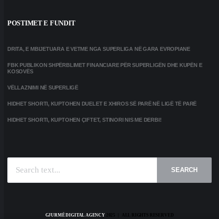
POSTIMET E FUNDIT
DRITA, E MBIJETUARA E VETME NGA SUPERLIGA NË GARA EVROPIANE
FBK PUBLIKON SHPËRBLIMET FINANCIARE PËR SUPERLIGËN DHE KUPËN E
KOSOVËS
VËLLAZNIMI NË SUPERLIGË
HIDHET SHORTI, KUPTOHEN DUELET E XHIROS SË PARË NË LIGË TË PARË
HIDHET SHORTI, KUPTOHEN ÇIFTET, STINORI NIS ME DERBI!
SEARCH
GJURMË DIGITAL AGENCY
2025 | ALL RIGHTS RESERVED