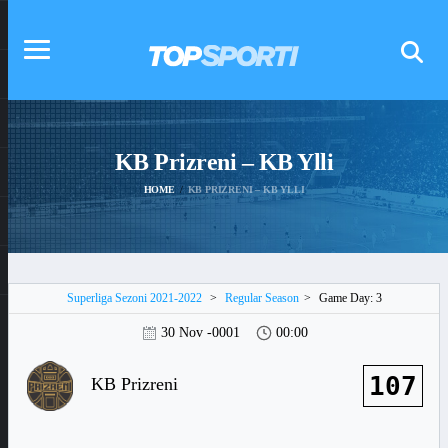
KB Prizreni – KB Ylli
HOME
KB PRIZRENI – KB YLLI
Superliga Sezoni 2021-2022
>
Regular Season
>
Game Day: 3
30 Nov -0001
00:00
107
KB Prizreni