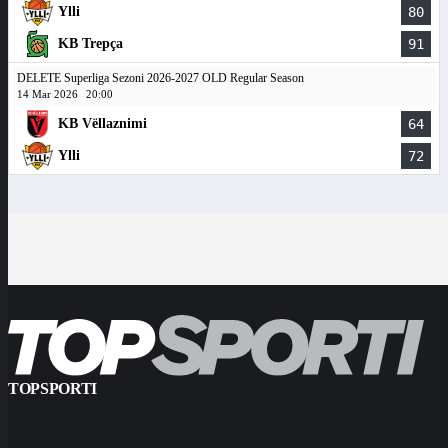
Ylli
80
KB Trepça
91
DELETE Superliga Sezoni 2026-2027 OLD Regular Season
14 Mar 2026
20:00
KB Vëllaznimi
64
Ylli
72
TOPSPORTI