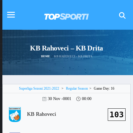
KB Rahoveci – KB Drita
HOME
KB RAHOVECI – KB DRITA
Superliga Sezoni 2021-2022
>
Regular Season
>
Game Day: 16
30 Nov -0001
00:00
103
KB Rahoveci