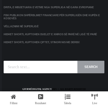
DRITA, E MBIJETUARA E VETME NGA SUPERLIGA NË GARA EVROPIANE
FBK PUBLIKON SHPËRBLIMET FINANCIARE PËR SUPERLIGËN DHE KUPËN E
KOSOVËS
VËLLAZNIMI NË SUPERLIGË
HIDHET SHORTI, KUPTOHEN DUELET E XHIROS SË PARË NË LIGË TË PARË
HIDHET SHORTI, KUPTOHEN ÇIFTET, STINORI NIS ME DERBI!
SEARCH
GJURMË DIGITAL AGENCY
2025 | ALL RIGHTS RESERVED
HOME
KONTAKT
PRIVACY POLICY
TERMS AND CONDITIONS
Fillimi
Rezultatet
Tabela
Live