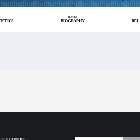
R
PLAYER
TISTICS
BIOGRAPHY
REL
T E FUNDIT