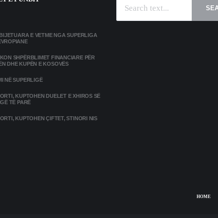
SE
MBIJETUARA E VETME NGA SUPERLIGA
EVROPIANE
IKON SHPËRBLIMET FINANCIARE PËR
ËN DHE KUPËN E KOSOVËS
I NË SUPERLIGË
ORTI, KUPTOHEN DUELET E XHIROS SË
IGË TË PARË
ORTI, KUPTOHEN ÇIFTET, STINORI NIS
HOME