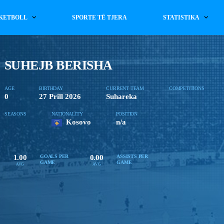
KETBOLL
SPORTE TË TJERA
STATISTIKA
SUHEJB BERISHA
AGE
BIRTHDAY
CURRENT TEAM
COMPETITIONS
0
27 Prill 2026
Suhareka
SEASONS
NATIONALITY
POSITION
Kosovo
n/a
1.00
0.00
GOALS PER
ASSISTS PER
GAME
GAME
AVG
AVG