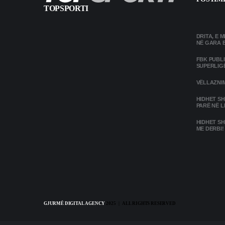
TOPSPORTI
DRITA, E 
NË GARA 
FBK PUBL
SUPERLIG
VËLLAZNIM
HIDHET SH
PARË NË L
HIDHET SH
ME DERBI!
GJURMË DIGITAL AGENCY
2025 | ALL RIGHTS RESERVED