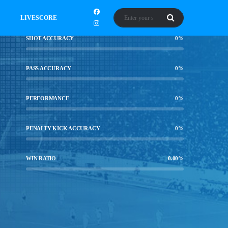
LIVESCORE
SHOT ACCURACY
0
%
PASS ACCURACY
0
%
PERFORMANCE
0
%
PENALTY KICK ACCURACY
0
%
WIN RATIO
0.00
%