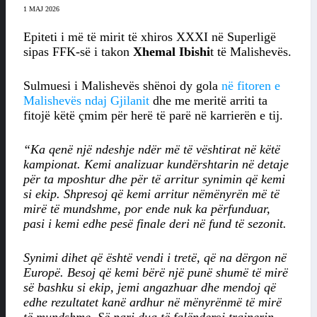
1 MAJ 2026
Epiteti i më të mirit të xhiros XXXI në Superligë
sipas FFK-së i takon
Xhemal Ibishi
t të Malishevës.
Sulmuesi i Malishevës shënoi dy gola
në fitoren e
Malishevës ndaj Gjilanit
dhe me meritë arriti ta
fitojë këtë çmim për herë të parë në karrierën e tij.
“Ka qenë një ndeshje ndër më të vështirat në këtë
kampionat. Kemi analizuar kundërshtarin në detaje
për ta mposhtur dhe për të arritur synimin që kemi
si ekip. Shpresoj që kemi arritur nëmënyrën më të
mirë të mundshme, por ende nuk ka përfunduar,
pasi i kemi edhe pesë finale deri në fund të sezonit.
Synimi dihet që është vendi i tretë, që na dërgon në
Europë. Besoj që kemi bërë një punë shumë të mirë
së bashku si ekip, jemi angazhuar dhe mendoj që
edhe rezultatet kanë ardhur në mënyrënmë të mirë