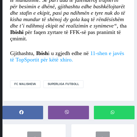
të mundshme. Së pari dua të falënderoj trajnerin
për besimin e dhënë, gjithashtu edhe bashkëlojtarët
dhe stafin e ekipit, pasi pa ndihmën e tyre nuk do të
kisha mundur të shënoj dy gola kaq të rëndësishëm
dhe t’i ndihmoj ekipit në realizimin e synimeve“
, tha
Ibishi
për faqen zyrtare të FFK-së pas pranimit të
çmimit.
Gjithashtu,
Ibish
i u zgjedh edhe në
11-shen e javës
të TopSportit për këtë xhiro.
FC MALISHEVA
SUPERLIGA FUTBOLL