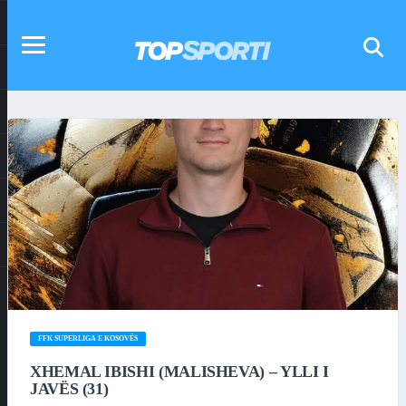
FFK SUPERLIGA E KOSOVËS
XHEMAL IBISHI (MALISHEVA) – YLLI I
JAVËS (31)