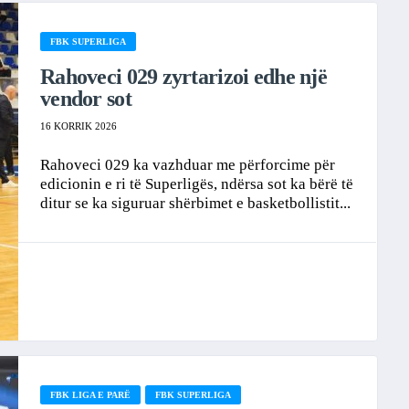
FBK SUPERLIGA
Rahoveci 029 zyrtarizoi edhe një
vendor sot
16 KORRIK 2026
Rahoveci 029 ka vazhduar me përforcime për
edicionin e ri të Superligës, ndërsa sot ka bërë të
ditur se ka siguruar shërbimet e basketbollistit...
FBK LIGA E PARË
FBK SUPERLIGA