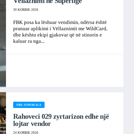
Vëllaznimi në Superligë
30 KORRIK 2026
FBK posa ka lëshuar vendimin, ndërsa është
pranuar aplikimi i Vëllaznimit me WildCard,
dhe kështu ekipi gjakovar që në stinorin e
kaluar ra nga...
FBK SUPERLIGA
Rahoveci 029 zyrtarizon edhe një
lojtar vendor
24 KORRIK 2026