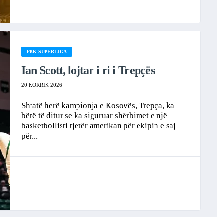
FBK SUPERLIGA
Ian Scott, lojtar i ri i Trepçës
20 KORRIK 2026
Shtatë herë kampionja e Kosovës, Trepça, ka
bërë të ditur se ka siguruar shërbimet e një
basketbollisti tjetër amerikan për ekipin e saj
për...