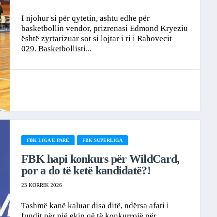
I njohur si për qytetin, ashtu edhe për
basketbollin vendor, prizrenasi Edmond Kryeziu
është zyrtarizuar sot si lojtar i ri i Rahovecit
029. Basketbollisti...
FBK LIGA E PARË
FBK SUPERLIGA
FBK hapi konkurs për WildCard,
por a do të ketë kandidatë?!
23 KORRIK 2026
Tashmë kanë kaluar disa ditë, ndërsa afati i
fundit për një ekip që të konkurrojë për