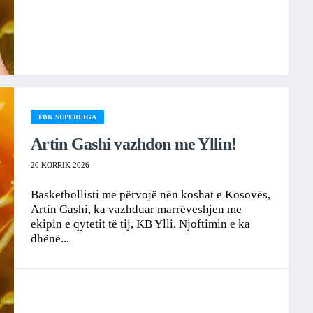
FBK SUPERLIGA
Artin Gashi vazhdon me Yllin!
20 KORRIK 2026
Basketbollisti me përvojë nën koshat e Kosovës,
Artin Gashi, ka vazhduar marrëveshjen me
ekipin e qytetit të tij, KB Ylli. Njoftimin e ka
dhënë...