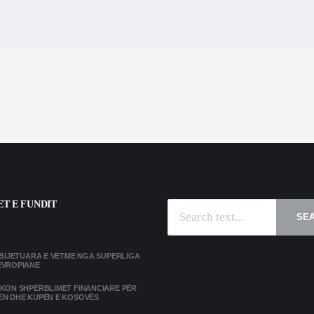
T E FUNDIT
SE
MBIJETUARA E VETME NGA SUPERLIGA
EVROPIANE
IKON SHPËRBLIMET FINANCIARE PËR
ËN DHE KUPËN E KOSOVËS