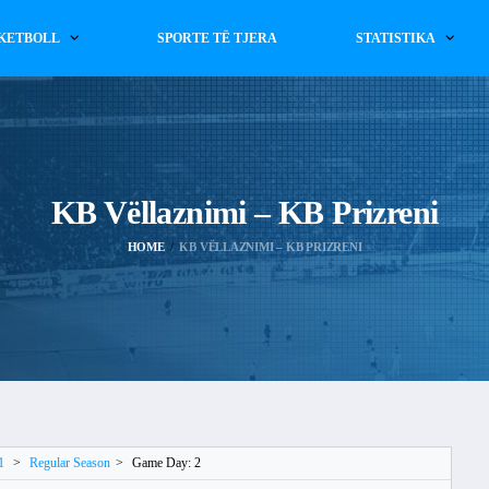
KETBOLL
SPORTE TË TJERA
STATISTIKA
KB Vëllaznimi – KB Prizreni
HOME
KB VËLLAZNIMI – KB PRIZRENI
1
>
Regular Season
>
Game Day: 2