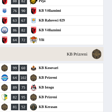
88
82
Peja
76
90
KB Vëllaznimi
63
67
KB Rahoveci 029
86
82
KB Vëllaznimi
64
72
Ylli
KB Prizreni
99
60
KB Kosovari
64
102
KB Prizreni
89
75
KB Istogu
82
95
KB Prizreni
81
52
KB Kerasan