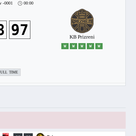
v -0001
00:00
8
97
KB Prizreni
W
W
W
W
W
FULL TIME