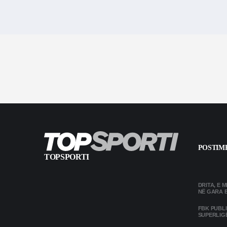
POSTIME
TOPSPORTI
DRITA, E 
NË GARA 
FBK PUBL
SUPERLIG