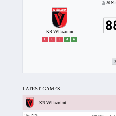
30 No
8
KB Vëllaznimi
L
L
L
W
W
LATEST GAMES
KB Vëllaznimi
8 Apr 2026