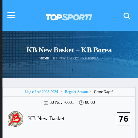
KB New Basket – KB Borea
HOME
KB NEW BASKET – KB BOREA
Liga e Parë 2023-2024
>
Regular Season
>
Game Day: 6
30 Nov -0001
00:00
76
KB New Basket