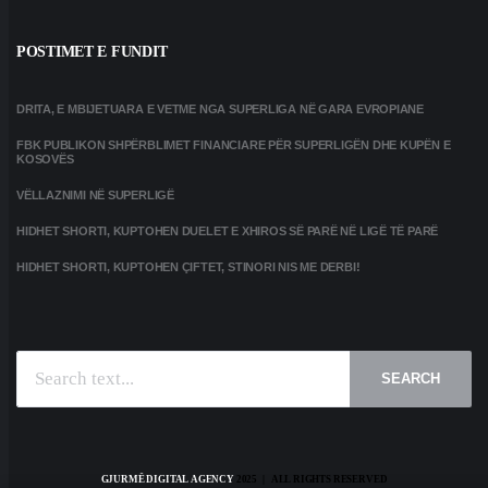
POSTIMET E FUNDIT
DRITA, E MBIJETUARA E VETME NGA SUPERLIGA NË GARA EVROPIANE
FBK PUBLIKON SHPËRBLIMET FINANCIARE PËR SUPERLIGËN DHE KUPËN E
KOSOVËS
VËLLAZNIMI NË SUPERLIGË
HIDHET SHORTI, KUPTOHEN DUELET E XHIROS SË PARË NË LIGË TË PARË
HIDHET SHORTI, KUPTOHEN ÇIFTET, STINORI NIS ME DERBI!
SEARCH
GJURMË DIGITAL AGENCY
2025 | ALL RIGHTS RESERVED