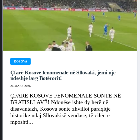
KOSOVA
Çfarë Kosove fenomenale në Sllovaki, jemi një
ndeshje larg Botërorit!
26 MARS 2026
ÇFARË KOSOVE FENOMENALE SONTE NË
BRATISLLAVË! Ndonëse ishte dy herë në
disavantazh, Kosova sonte zhvilloi paraqitje
historike ndaj Sllovakisë vendase, të cilën e
mposhti...