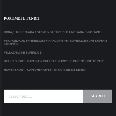
POSTIMET E FUNDIT
DRITA, E MBIJETUARA E VETME NGA SUPERLIGA NË GARA EVROPIANE
FBK PUBLIKON SHPËRBLIMET FINANCIARE PËR SUPERLIGËN DHE KUPËN E
KOSOVËS
VËLLAZNIMI NË SUPERLIGË
HIDHET SHORTI, KUPTOHEN DUELET E XHIROS SË PARË NË LIGË TË PARË
HIDHET SHORTI, KUPTOHEN ÇIFTET, STINORI NIS ME DERBI!
SEARCH