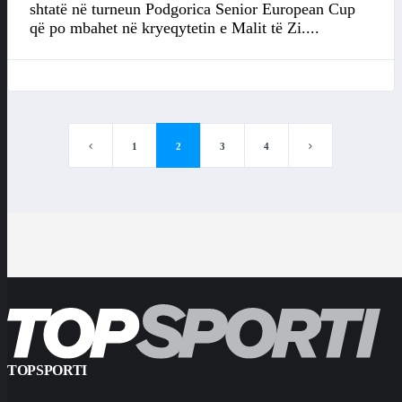
shtatë në turneun Podgorica Senior European Cup
që po mbahet në kryeqytetin e Malit të Zi....
1
2
3
4
TOPSPORTI