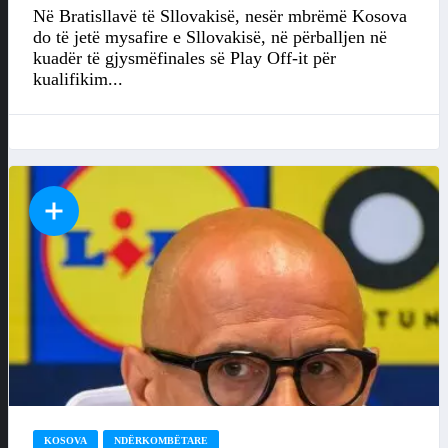
Në Bratisllavë të Sllovakisë, nesër mbrëmë Kosova
do të jetë mysafire e Sllovakisë, në përballjen në
kuadër të gjysmëfinales së Play Off-it për
kualifikim...
KOSOVA
NDËRKOMBËTARE