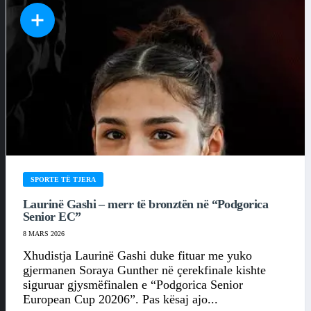
SPORTE TË TJERA
Laurinë Gashi – merr të bronztën në “Podgorica
Senior EC”
8 MARS 2026
Xhudistja Laurinë Gashi duke fituar me yuko
gjermanen Soraya Gunther në çerekfinale kishte
siguruar gjysmëfinalen e “Podgorica Senior
European Cup 20206”. Pas kësaj ajo...