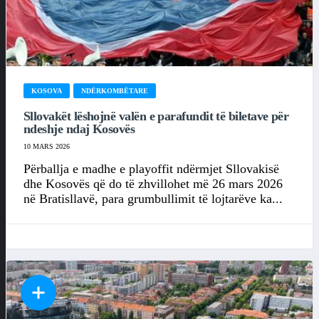
KOSOVA
NDËRKOMBËTARE
Sllovakët lëshojnë valën e parafundit të biletave për
ndeshje ndaj Kosovës
10 MARS 2026
Përballja e madhe e playoffit ndërmjet Sllovakisë
dhe Kosovës që do të zhvillohet më 26 mars 2026
në Bratisllavë, para grumbullimit të lojtarëve ka...