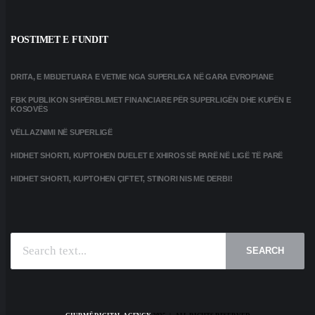
POSTIMET E FUNDIT
DRITA, E MBIJETUARA E VETME NGA SUPERLIGA NË GARA EVROPIANE
FBK PUBLIKON SHPËRBLIMET FINANCIARE PËR SUPERLIGËN DHE KUPËN E
KOSOVËS
VËLLAZNIMI NË SUPERLIGË
HIDHET SHORTI, KUPTOHEN DUELET E XHIROS SË PARË NË LIGË TË PARË
HIDHET SHORTI, KUPTOHEN ÇIFTET, STINORI NIS ME DERBI!
SEARCH