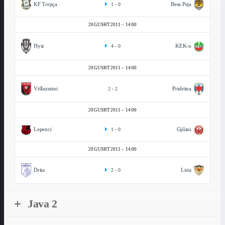
KF Trepça
Besa Peja
1
-
0
20 GUSHT 2011
14:00
Hysi
KEK-u
4
-
0
20 GUSHT 2011
14:00
Vëllaznimi
Prishtina
2
-
2
20 GUSHT 2011
14:00
Lepenci
Gjilani
1
-
0
20 GUSHT 2011
14:00
Drita
Liria
2
-
0
Java 2