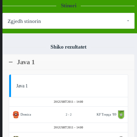
Stinori
Shiko rezultatet
Java 1
Java 1
20 GUSHT 2011
14:00
Drenica
KF Trepça ‘89
2
-
2
20 GUSHT 2011
14:00