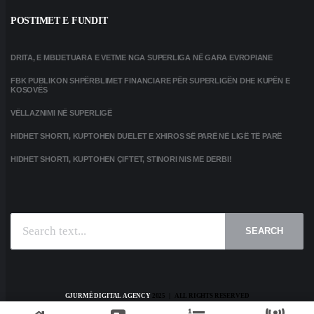
POSTIMET E FUNDIT
DRITA, E MBIJETUARA E VETME NGA SUPERLIGA NË GARA EVROPIANE
FBK PUBLIKON SHPËRBLIMET FINANCIARE PËR SUPERLIGËN DHE KUPËN E
KOSOVËS
VËLLAZNIMI NË SUPERLIGË
HIDHET SHORTI, KUPTOHEN DUELET E XHIROS SË PARË NË LIGË TË PARË
HIDHET SHORTI, KUPTOHEN ÇIFTET, STINORI NIS ME DERBI!
SEARCH
GJURMË DIGITAL AGENCY
2025 | ALL RIGHTS RESERVED
HOME
KONTAKT
PRIVACY POLICY
TERMS AND CONDITIONS