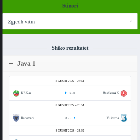
Stinori
Shiko rezultatet
Java 1
8 GUSHT 2025
23:51
KEK-u
Bashkimi K
3
-
0
8 GUSHT 2025
23:51
Rahoveci
Vushtrria
3
-
5
8 GUSHT 2025
23:52