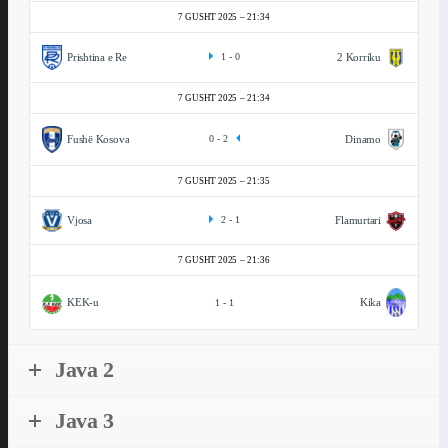
7 GUSHT 2025
21:34
Prishtina e Re
2 Korriku
1
-
0
7 GUSHT 2025
21:34
Dinamo
Fushë Kosova
0
-
2
7 GUSHT 2025
21:35
Vjosa
Flamurtari
2
-
1
7 GUSHT 2025
21:36
KEK-u
Kika
1
-
1
Java 2
Java 3