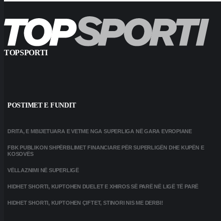
TOPSPORTI
POSTIMET E FUNDIT
DRITA, E MBIJETUARA E VETME NGA SUPERLIGA NË GARA EVROPIANE
FBK PUBLIKON SHPËRBLIMET FINANCIARE PËR SUPERLIGËN DHE KUPËN E
KOSOVËS
VËLLAZNIMI NË SUPERLIGË
HIDHET SHORTI, KUPTOHEN DUELET E XHIROS SË PARË NË LIGË TË PARË
HIDHET SHORTI, KUPTOHEN ÇIFTET, STINORI NIS ME DERBI!