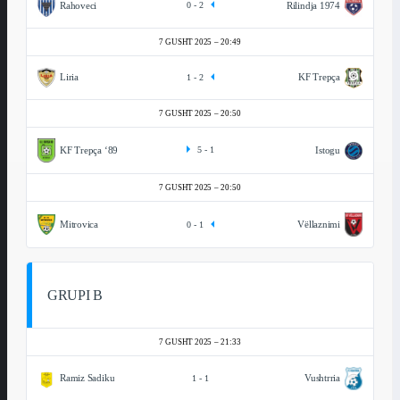
Rahoveci
Rilindja 1974
0
-
2
7 GUSHT 2025
20:49
Liria
KF Trepça
1
-
2
7 GUSHT 2025
20:50
KF Trepça ‘89
Istogu
5
-
1
7 GUSHT 2025
20:50
Mitrovica
Vëllaznimi
0
-
1
GRUPI B
7 GUSHT 2025
21:33
Ramiz Sadiku
Vushtrria
1
-
1