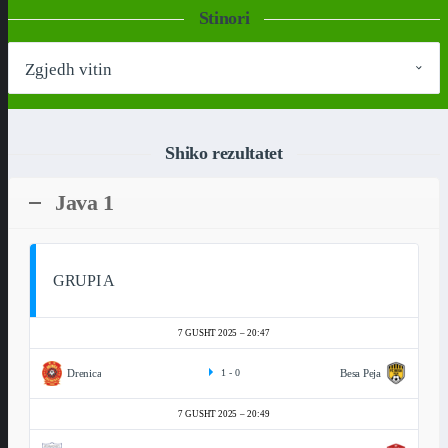
Stinori
Shiko rezultatet
Java 1
GRUPI A
7 GUSHT 2025
20:47
Drenica
Besa Peja
1
-
0
7 GUSHT 2025
20:49